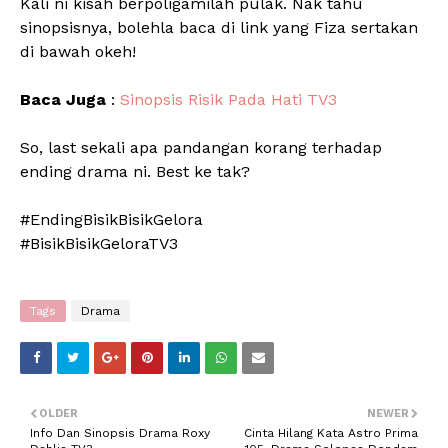
Kali ni kisah berpoligamilah pulak. Nak tahu
sinopsisnya, bolehla baca di link yang Fiza sertakan
di bawah okeh!
Baca Juga
:
Sinopsis Risik Pada Hati TV3
So, last sekali apa pandangan korang terhadap
ending drama ni. Best ke tak?
#EndingBisikBisikGelora
#BisikBisikGeloraTV3
Tags
Drama
OLDER
NEWER
Info Dan Sinopsis Drama Roxy
Cinta Hilang Kata Astro Prima