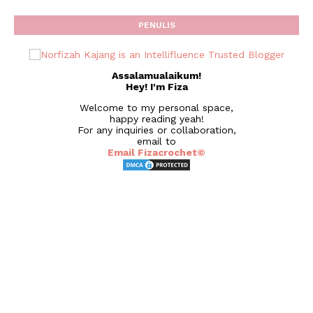
PENULIS
Assalamualaikum!
Hey! I'm Fiza
Welcome to my personal space,
happy reading yeah!
For any inquiries or collaboration,
email to
Email Fizacrochet©