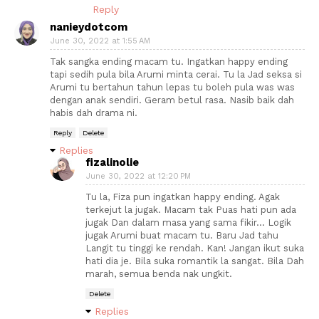
Reply
nanieydotcom
June 30, 2022 at 1:55 AM
Tak sangka ending macam tu. Ingatkan happy ending
tapi sedih pula bila Arumi minta cerai. Tu la Jad seksa si
Arumi tu bertahun tahun lepas tu boleh pula was was
dengan anak sendiri. Geram betul rasa. Nasib baik dah
habis dah drama ni.
Reply
Delete
Replies
fizalinolie
June 30, 2022 at 12:20 PM
Tu la, Fiza pun ingatkan happy ending. Agak
terkejut la jugak. Macam tak Puas hati pun ada
jugak Dan dalam masa yang sama fikir... Logik
jugak Arumi buat macam tu. Baru Jad tahu
Langit tu tinggi ke rendah. Kan! Jangan ikut suka
hati dia je. Bila suka romantik la sangat. Bila Dah
marah, semua benda nak ungkit.
Delete
Replies