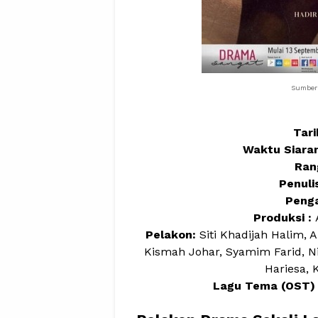
Sumber 
Tari
Waktu Siaran
Ran
Penulis
Penga
Produksi :
A
Pelakon:
Siti Khadijah Halim, 
Kismah Johar, Syamim Farid, Ni
Hariesa, 
Lagu Tema (OST)