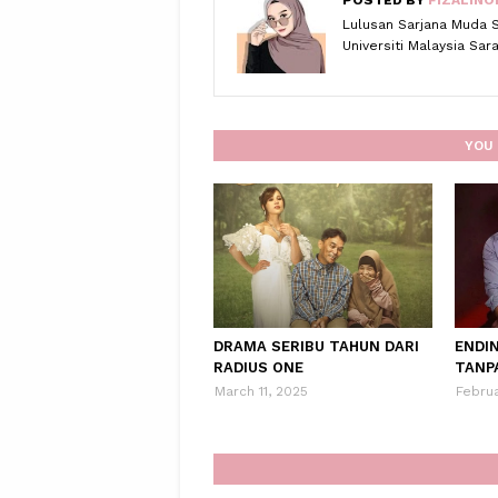
POSTED BY
FIZALINO
Lulusan Sarjana Muda 
Universiti Malaysia Sa
YOU 
DRAMA SERIBU TAHUN DARI
ENDI
RADIUS ONE
TANP
March 11, 2025
Februa