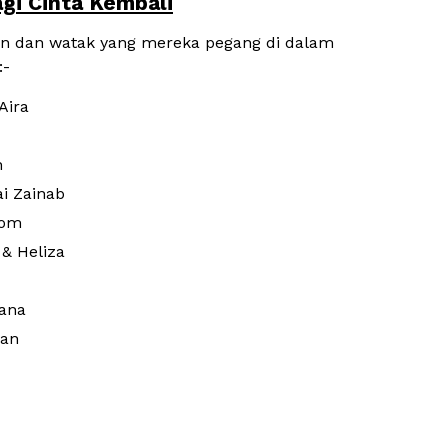
gi Cinta Kembali
on dan watak yang mereka pegang di dalam
:-
Aira
n
i Zainab
som
 & Heliza
Hana
ran