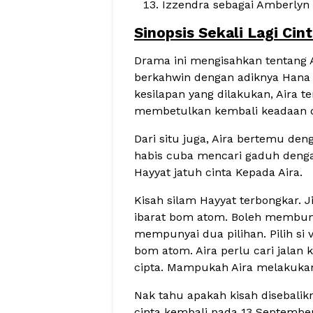
Izzendra sebagai Amberlyn
Sinopsis Sekali Lagi Cin
Drama ini mengisahkan tentang 
berkahwin dengan adiknya Hana d
kesilapan yang dilakukan, Aira 
membetulkan kembali keadaan 
Dari situ juga, Aira bertemu den
habis cuba mencari gaduh denga
Hayyat jatuh cinta Kepada Aira.
Kisah silam Hayyat terbongkar. Ji
ibarat bom atom. Boleh membunu
mempunyai dua pilihan. Pilih si 
bom atom. Aira perlu cari jalan 
cipta. Mampukah Aira melakuka
Nak tahu apakah kisah disebalik
cinta kembali pada 13 September