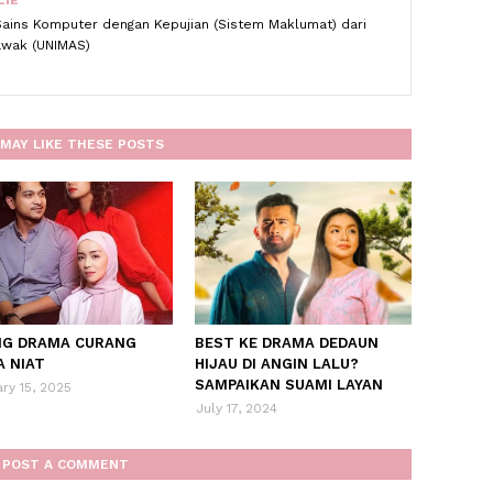
LIE
Sains Komputer dengan Kepujian (Sistem Maklumat) dari
rawak (UNIMAS)
MAY LIKE THESE POSTS
NG DRAMA CURANG
BEST KE DRAMA DEDAUN
A NIAT
HIJAU DI ANGIN LALU?
SAMPAIKAN SUAMI LAYAN
ry 15, 2025
July 17, 2024
POST A COMMENT