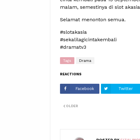
malam, semestinya di slot akasia
Selamat menonton semua.
#slotakasia
#sekalilagicintakembali
#dramatv3
Tags
Drama
REACTIONS
Facebook
Twitter
OLDER