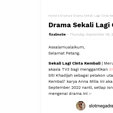
Home
Drama
Drama Sekali Lagi Cinta K
Drama Sekali Lagi 
fizalinolie
Thursday, September 08, 
Assalamualaikum,
Selamat Petang.
Sekali Lagi Cinta Kembali
| Mer
akasia TV3 bagi menggantikan
d
Siti Khadijah sebagai pelakon ut
Kembali' karya Anna Milia ini ak
September 2022 nanti, setiap Isn
mengenai drama ini :-