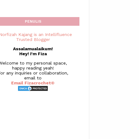
PENULIS
Assalamualaikum!
Hey! I'm Fiza
Welcome to my personal space,
happy reading yeah!
or any inquiries or collaboration,
email to
Email Fizacrochet©