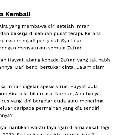
ta Kembali
Aira yang membawa diri setelah Imran
an bekerja di sebuah pusat terapi. Kerana
terpaksa menjadi pengasuh Syafi dan
dengan menyatukan semula Zafran.
gan Hayyat, abang kepada Zafran yang tak habis-
nnya. Dari benci bertukar cinta. Dalam diam
ka Imran digelar spesis virus, Hayyat pula
h Aira bila-bila masa. Namun, Aira hanya
virus yang kini bergelar duda atau menerima
keluar daripada permainan yang dia sendiri
nnya?
nya, nantikan waktu tayangan drama sekali lagi
 2022, Setiap Isnin hingga Jumaat jam 7