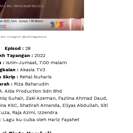
dari Instagram @slotmegadrama
Episod :
28
kh Tayangan :
2022
 :
Isnin-Jumaat, 7:00 malam
gkaian :
Akasia TV3
 Skrip :
Rehal Nuharis
rah :
Riza Baharudin
. Aida Production Sdn Bhd
Aniq Suhair, Zaki Azeman, Fazlina Ahmad Daud,
na KSC, Shatirah Amanda, Ellyas Abdullah, Siti
Kuza, Raja Azmi, Izzendra
: Lagu ku cuba oleh Hariz Fayahet