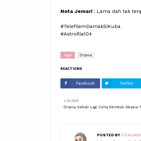
Nota Jemari
: Lama dah tak ten
#TelefilemDamakSiKuba
#AstroRia104
Tags
Drama
REACTIONS
Facebook
Twitter
OLDER
Drama Sekali Lagi Cinta Kembali Akasia 
POSTED BY
FIZALINO