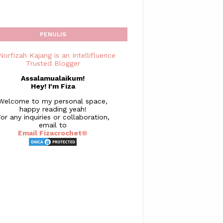
PENULIS
Assalamualaikum!
Hey! I'm Fiza
Welcome to my personal space,
happy reading yeah!
or any inquiries or collaboration,
email to
Email Fizacrochet©