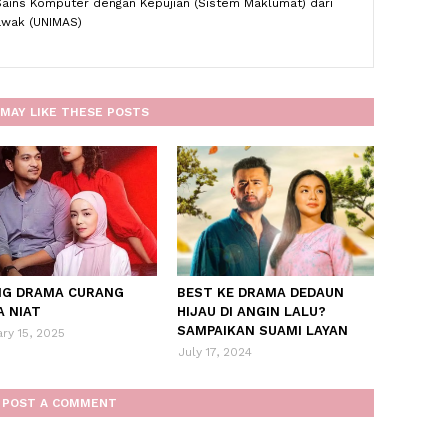
Sains Komputer dengan Kepujian (Sistem Maklumat) dari
rawak (UNIMAS)
MAY LIKE THESE POSTS
NG DRAMA CURANG
BEST KE DRAMA DEDAUN
A NIAT
HIJAU DI ANGIN LALU?
SAMPAIKAN SUAMI LAYAN
ry 15, 2025
July 17, 2024
POST A COMMENT