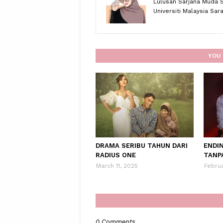
Lulusan Sarjana Muda 
Universiti Malaysia Sa
YOU 
DRAMA SERIBU TAHUN DARI
ENDI
RADIUS ONE
TANP
March 11, 2025
Februa
0 Comments