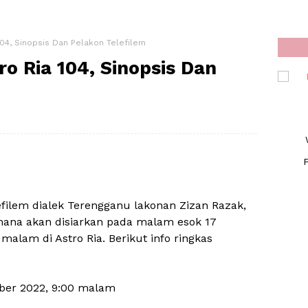
04, Sinopsis Dan Pelakon Telefilem
o Ria 104, Sinopsis Dan
F
efilem dialek Terengganu lakonan Zizan Razak,
mana akan disiarkan pada malam esok 17
alam di Astro Ria. Berikut info ringkas
mber 2022, 9:00 malam