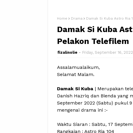
Home
Drama
Damak Si Kuba Astro Ria 1
Damak Si Kuba Astr
Pelakon Telefilem
fizalinolie
Friday, September 16, 2022
Assalamualaikum,
Selamat Malam.
Damak Si Kuba
| Merupakan tel
Danish Hazriq dan Bienda yang 
September 2022 (Sabtu) pukul 9 m
mengenai drama ini :-
Waktu Siaran : Sabtu, 17 Septe
Rangkaian : Astro Ria 104