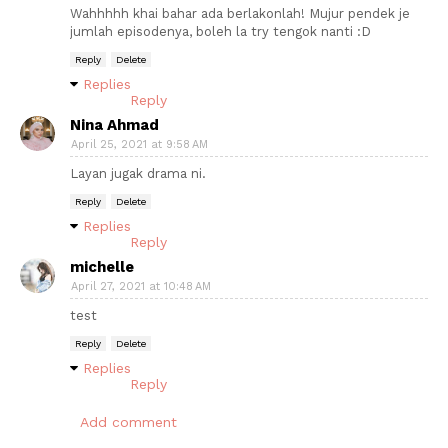
Wahhhhh khai bahar ada berlakonlah! Mujur pendek je
jumlah episodenya, boleh la try tengok nanti :D
Reply
Delete
Replies
Reply
Nina Ahmad
April 25, 2021 at 9:58 AM
Layan jugak drama ni.
Reply
Delete
Replies
Reply
michelle
April 27, 2021 at 10:48 AM
test
Reply
Delete
Replies
Reply
Add comment