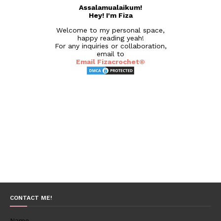
Assalamualaikum!
Hey! I'm Fiza
Welcome to my personal space,
happy reading yeah!
For any inquiries or collaboration,
email to
Email Fizacrochet©
CONTACT ME!
Name