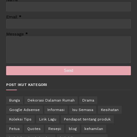
Email
*
Message
*
POST IKUT KATEGORI
Bunga
Dekorasi Dalaman Rumah
Drama
Google Adsense
Informasi
Isu Semasa
Kesihatan
Koleksi Tips
Lirik Lagu
Pendapat tentang produk
Petua
Quotes
Resepi
blog
kehamilan