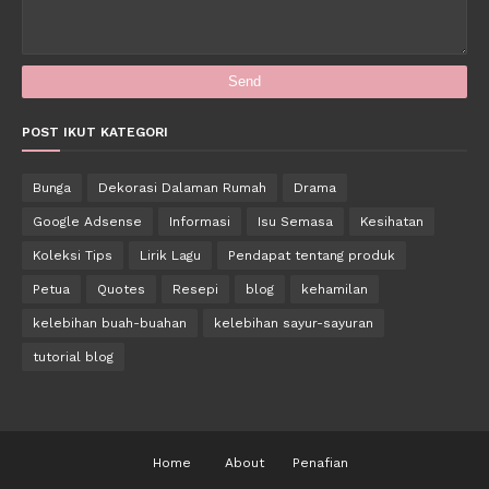
POST IKUT KATEGORI
Bunga
Dekorasi Dalaman Rumah
Drama
Google Adsense
Informasi
Isu Semasa
Kesihatan
Koleksi Tips
Lirik Lagu
Pendapat tentang produk
Petua
Quotes
Resepi
blog
kehamilan
kelebihan buah-buahan
kelebihan sayur-sayuran
tutorial blog
Home
About
Penafian