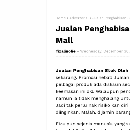
Home
Advertorial
Jualan Penghabisan S
Jualan Penghabisa
Mall
fizalinolie
Wednesday, December 30,
Jualan Penghabisan Stok Oleh 
sekarang. Promosi hebat! Jualan 
pelbagai produk ada diskaun se
keemasan ini ok!. Walaupun pend
namun ia tidak menghalang untuk
Jadi tak perlu nak risiko kan d
diinginkan. Malah, dijamin bara
Fiza pun sejenis manusia yang s