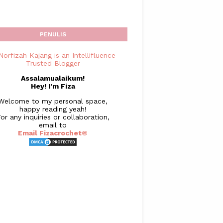
PENULIS
Assalamualaikum!
Hey! I'm Fiza
Welcome to my personal space,
happy reading yeah!
or any inquiries or collaboration,
email to
Email Fizacrochet©