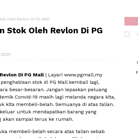
tok Oleh Revlon Di PG Mall
n Stok Oleh Revlon Di PG
 2020
F
Revlon Di PG Mall
| Layari www.pgmall.my
penghabisan stok di PG Mall kembali lagi,
cara besar-besaran. Jangan lepaskan peluang
emik Convid-19 masih lagi melanda negara kita,
 kita membeli-belah. Semuanya di atas talian.
iri keluar untuk mendapatkan barang yang
ng akan sampai terus ke rumah.
uka membeli-belah secara atas talian sebab