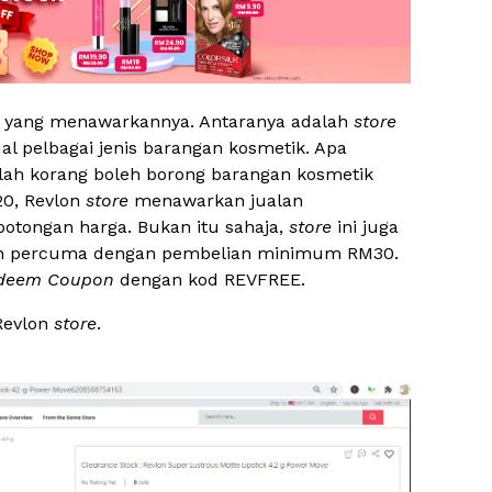
l yang menawarkannya. Antaranya adalah
store
al pelbagai jenis barangan kosmetik. Apa
lah korang boleh borong barangan kosmetik
0, Revlon
store
menawarkan jualan
otongan harga. Bukan itu sahaja,
store
ini juga
n percuma dengan pembelian minimum RM30.
deem
Coupon
dengan kod REVFREE.
Revlon
store
.