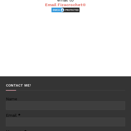
Email Fizacrochet©
CONTACT ME!
Name
Email
*