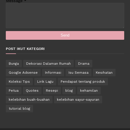
Message
*
POST IKUT KATEGORI
Bunga
Dekorasi Dalaman Rumah
Drama
Google Adsense
Informasi
Isu Semasa
Kesihatan
Koleksi Tips
Lirik Lagu
Pendapat tentang produk
Petua
Quotes
Resepi
blog
kehamilan
kelebihan buah-buahan
kelebihan sayur-sayuran
tutorial blog