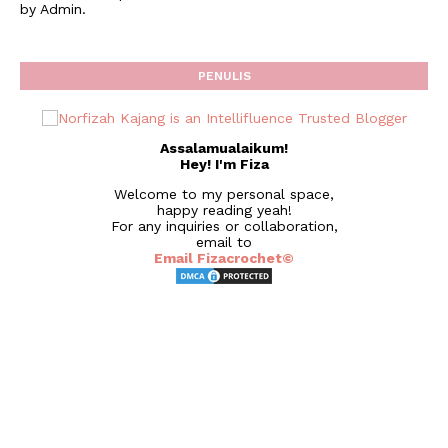
by Admin.
PENULIS
Assalamualaikum!
Hey! I'm Fiza
Welcome to my personal space,
happy reading yeah!
For any inquiries or collaboration,
email to
Email Fizacrochet©