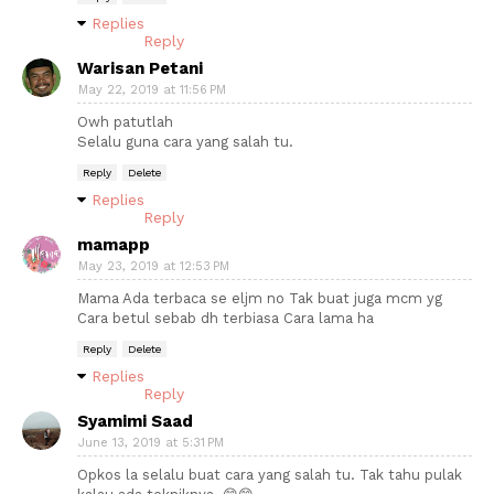
Replies
Reply
Warisan Petani
May 22, 2019 at 11:56 PM
Owh patutlah
Selalu guna cara yang salah tu.
Reply
Delete
Replies
Reply
mamapp
May 23, 2019 at 12:53 PM
Mama Ada terbaca se eljm no Tak buat juga mcm yg
Cara betul sebab dh terbiasa Cara lama ha
Reply
Delete
Replies
Reply
Syamimi Saad
June 13, 2019 at 5:31 PM
Opkos la selalu buat cara yang salah tu. Tak tahu pulak