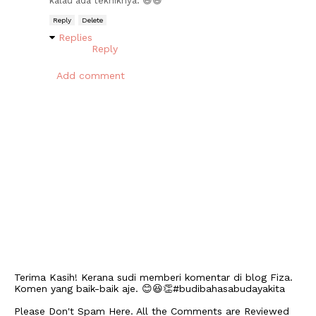
kalau ada tekniknya. 😄😄
Reply
Delete
Replies
Reply
Add comment
Terima Kasih! Kerana sudi memberi komentar di blog Fiza.
Komen yang baik-baik aje. 😊😆👏#budibahasabudayakita
Please Don't Spam Here. All the Comments are Reviewed