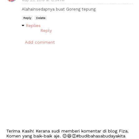
May 23, 2019 at 12:54 PM
Alahainsedapnya buat Goreng tepung
Reply
Delete
Replies
Reply
Add comment
Terima Kasih! Kerana sudi memberi komentar di blog Fiza.
Komen yang baik-baik aje. 😊😆👏#budibahasabudayakita