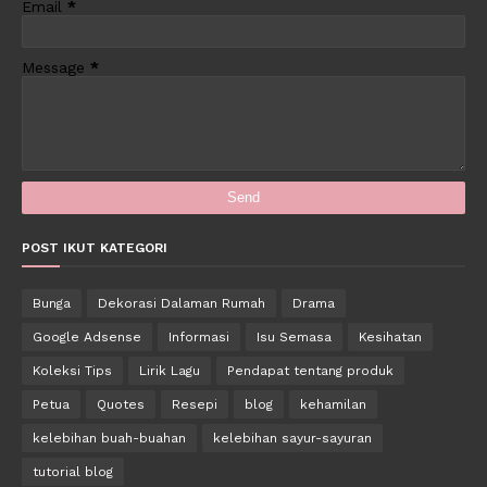
Email
*
Message
*
POST IKUT KATEGORI
Bunga
Dekorasi Dalaman Rumah
Drama
Google Adsense
Informasi
Isu Semasa
Kesihatan
Koleksi Tips
Lirik Lagu
Pendapat tentang produk
Petua
Quotes
Resepi
blog
kehamilan
kelebihan buah-buahan
kelebihan sayur-sayuran
tutorial blog