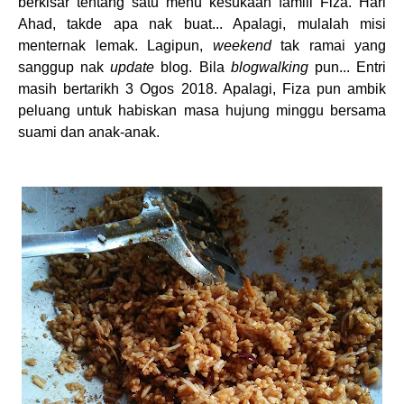
berkisar tentang satu menu kesukaan famili Fiza. Hari
Ahad, takde apa nak buat... Apalagi, mulalah misi
menternak lemak. Lagipun,
weekend
tak ramai yang
sanggup nak
update
blog. Bila
blogwalking
pun... Entri
masih bertarikh 3 Ogos 2018. Apalagi, Fiza pun ambik
peluang untuk habiskan masa hujung minggu bersama
suami dan anak-anak.