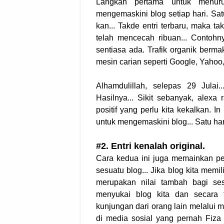
Langkah pertama untuk menuru
mengemaskini blog setiap hari. Satu
kan... Takde entri terbaru, maka ta
telah mencecah ribuan... Contohn
sentiasa ada. Trafik organik bermak
mesin carian seperti Google, Yaho
Alhamdulillah, selepas 29 Julai.
Hasilnya... Sikit sebanyak, alex
positif yang perlu kita kekalkan. I
untuk mengemaskini blog... Satu hari
#2. Entri kenalah original.
Cara kedua ini juga memainkan pe
sesuatu blog... Jika blog kita memili
merupakan nilai tambah bagi se
menyukai blog kita dan secara t
kunjungan dari orang lain melalui 
di media sosial yang pernah Fiza