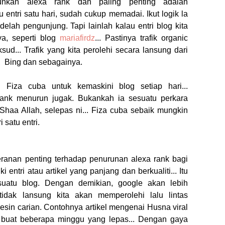
nkan alexa rank dan paling penting adalah
 entri satu hari, sudah cukup memadai. Ikut logik la
kdelah pengunjung. Tapi lainlah kalau entri blog kita
ya, seperti blog
mariafirdz
... Pastinya trafik organic
sud... Trafik yang kita perolehi secara lansung dari
o, Bing dan sebagainya.
.. Fiza cuba untuk kemaskini blog setiap hari...
a rank menurun jugak. Bukankah ia sesuatu perkara
n Shaa Allah, selepas ni... Fiza cuba sebaik mungkin
 satu entri.
ranan penting terhadap penurunan alexa rank bagi
ki entri atau artikel yang panjang dan berkualiti... Itu
suatu blog. Dengan demikian, google akan lebih
idak lansung kita akan memperolehi lalu lintas
mesin carian. Contohnya artikel mengenai Husna viral
 buat beberapa minggu yang lepas... Dengan gaya