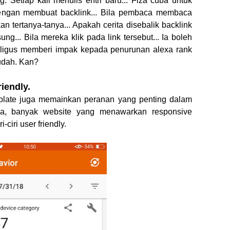
. Setiap kali menulis entri baru... Fiza cuba untuk
dengan membuat backlink... Bila pembaca membaca
kan tertanya-tanya... Apakah cerita disebalik backlink
ung... Bila mereka klik pada link tersebut... Ia boleh
aligus memberi impak kepada penurunan alexa rank
mudah. Kan?
iendly.
mplate juga memainkan peranan yang penting dalam
la, banyak website yang menawarkan responsive
ciri user friendly.