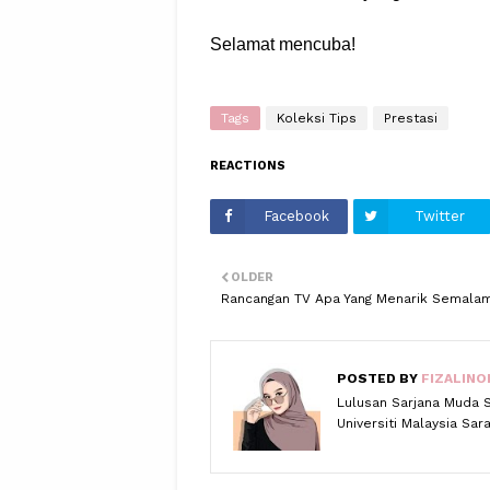
Selamat mencuba!
Tags
Koleksi Tips
Prestasi
REACTIONS
Facebook
Twitter
OLDER
Rancangan TV Apa Yang Menarik Semala
POSTED BY
FIZALINO
Lulusan Sarjana Muda 
Universiti Malaysia Sa