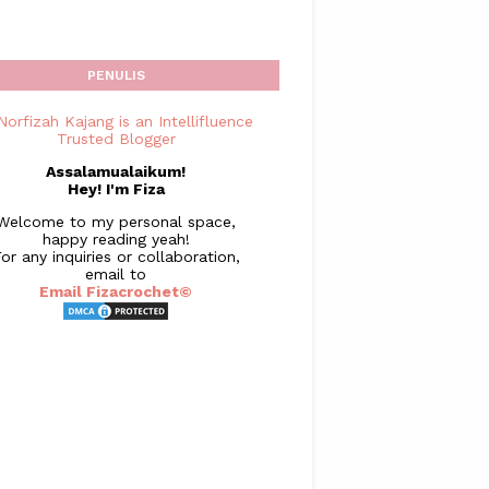
PENULIS
Assalamualaikum!
Hey! I'm Fiza
Welcome to my personal space,
happy reading yeah!
or any inquiries or collaboration,
email to
Email Fizacrochet©