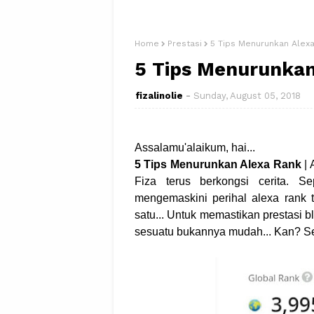
Home
Prestasi
5 Tips Menurunkan Alex
5 Tips Menurunkan
fizalinolie
Sunday, August 05, 2018
Assalamu'alaikum, hai...
5 Tips Menurunkan Alexa Rank
| 
Fiza terus berkongsi cerita. Se
mengemaskini perihal alexa rank 
satu... Untuk memastikan prestasi 
sesuatu bukannya mudah... Kan? S