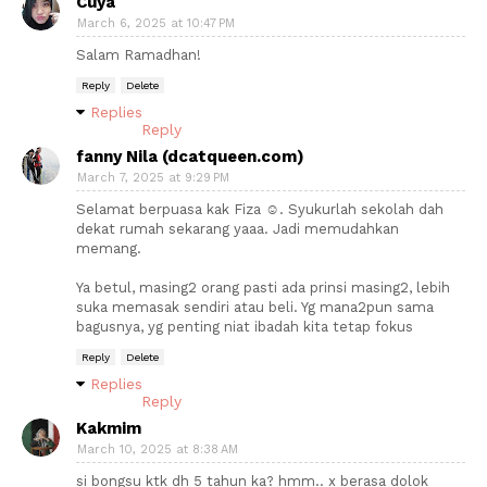
Cuya
March 6, 2025 at 10:47 PM
Salam Ramadhan!
Reply
Delete
Replies
Reply
fanny Nila (dcatqueen.com)
March 7, 2025 at 9:29 PM
Selamat berpuasa kak Fiza ☺️. Syukurlah sekolah dah
dekat rumah sekarang yaaa. Jadi memudahkan
memang.
Ya betul, masing2 orang pasti ada prinsi masing2, lebih
suka memasak sendiri atau beli. Yg mana2pun sama
bagusnya, yg penting niat ibadah kita tetap fokus
Reply
Delete
Replies
Reply
Kakmim
March 10, 2025 at 8:38 AM
si bongsu ktk dh 5 tahun ka? hmm.. x berasa dolok