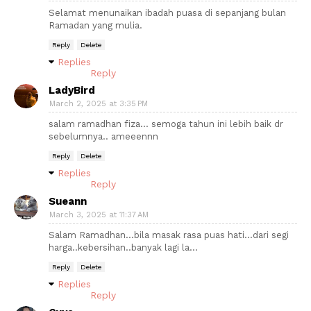
Selamat menunaikan ibadah puasa di sepanjang bulan
Ramadan yang mulia.
Reply
Delete
Replies
Reply
LadyBird
March 2, 2025 at 3:35 PM
salam ramadhan fiza... semoga tahun ini lebih baik dr
sebelumnya.. ameeennn
Reply
Delete
Replies
Reply
Sueann
March 3, 2025 at 11:37 AM
Salam Ramadhan...bila masak rasa puas hati...dari segi
harga..kebersihan..banyak lagi la...
Reply
Delete
Replies
Reply