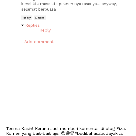
kenal ktk masa ktk peknen nya rasanya... anyway,
selamat berpuasa
Reply
Delete
Replies
Reply
Add comment
Terima Kasih! Kerana sudi memberi komentar di blog Fiza.
Komen yang baik-baik aje. 😊😆👏#budibahasabudayakita