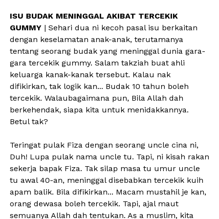
ISU BUDAK MENINGGAL AKIBAT TERCEKIK
GUMMY
| Sehari dua ni kecoh pasal isu berkaitan
dengan keselamatan anak-anak, terutamanya
tentang seorang budak yang meninggal dunia gara-
gara tercekik gummy. Salam takziah buat ahli
keluarga kanak-kanak tersebut. Kalau nak
difikirkan, tak logik kan... Budak 10 tahun boleh
tercekik. Walaubagaimana pun, Bila Allah dah
berkehendak, siapa kita untuk menidakkannya.
Betul tak?
Teringat pulak Fiza dengan seorang uncle cina ni,
Duh! Lupa pulak nama uncle tu. Tapi, ni kisah rakan
sekerja bapak Fiza. Tak silap masa tu umur uncle
tu awal 40-an, meninggal disebabkan tercekik kuih
apam balik. Bila difikirkan... Macam mustahil je kan,
orang dewasa boleh tercekik. Tapi, ajal maut
semuanya Allah dah tentukan. As a muslim, kita