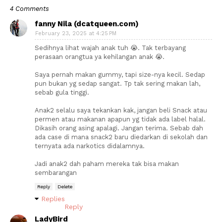
4 Comments
fanny Nila (dcatqueen.com)
February 23, 2025 at 4:25 PM
Sedihnya lihat wajah anak tuh 😭. Tak terbayang
perasaan orangtua ya kehilangan anak 😭.
Saya pernah makan gummy, tapi size-nya kecil. Sedap
pun bukan yg sedap sangat. Tp tak sering makan lah,
sebab gula tinggi.
Anak2 selalu saya tekankan kak, jangan beli Snack atau
permen atau makanan apapun yg tidak ada label halal.
Dikasih orang asing apalagi. Jangan terima. Sebab dah
ada case di mana snack2 baru diedarkan di sekolah dan
ternyata ada narkotics didalamnya.
Jadi anak2 dah paham mereka tak bisa makan
sembarangan
Reply
Delete
Replies
Reply
LadyBird