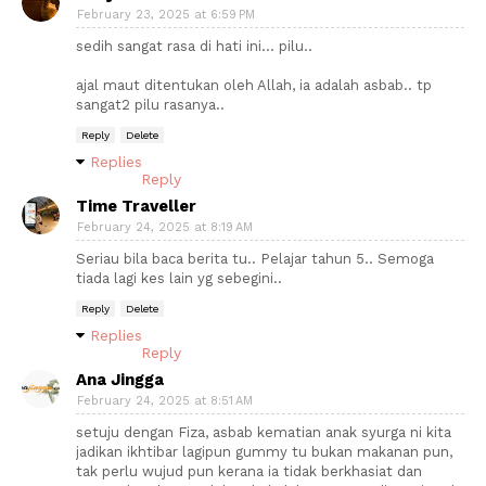
February 23, 2025 at 6:59 PM
sedih sangat rasa di hati ini... pilu..
ajal maut ditentukan oleh Allah, ia adalah asbab.. tp
sangat2 pilu rasanya..
Reply
Delete
Replies
Reply
Time Traveller
February 24, 2025 at 8:19 AM
Seriau bila baca berita tu.. Pelajar tahun 5.. Semoga
tiada lagi kes lain yg sebegini..
Reply
Delete
Replies
Reply
Ana Jingga
February 24, 2025 at 8:51 AM
setuju dengan Fiza, asbab kematian anak syurga ni kita
jadikan ikhtibar lagipun gummy tu bukan makanan pun,
tak perlu wujud pun kerana ia tidak berkhasiat dan