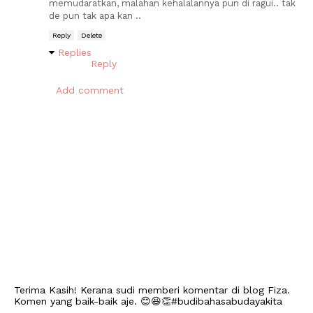
memudaratkan, malahan kehalalannya pun di ragui.. tak
de pun tak apa kan ..
Reply
Delete
Replies
Reply
Add comment
Terima Kasih! Kerana sudi memberi komentar di blog Fiza.
Komen yang baik-baik aje. 😊😆👏#budibahasabudayakita