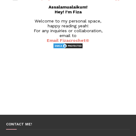
Assalamualaikum!
Hey! I'm Fiza
Welcome to my personal space,
happy reading yeah!
For any inquiries or collaboration,
email to
Email Fizacrochet©
CONTACT ME!