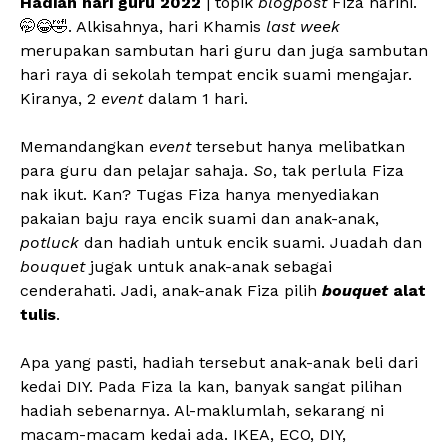
Hadiah hari guru 2022
| topik
blogpost
Fiza harini.
🤭😂🤣. Alkisahnya, hari Khamis
last
week
merupakan sambutan hari guru dan juga sambutan
hari raya di sekolah tempat encik suami mengajar.
Kiranya, 2
event
dalam 1 hari.
Memandangkan
event
tersebut hanya melibatkan
para guru dan pelajar sahaja.
So
, tak perlula Fiza
nak ikut. Kan? Tugas Fiza hanya menyediakan
pakaian baju raya encik suami dan anak-anak,
potluck
dan
hadiah untuk encik suami. Juadah dan
bouquet
jugak untuk anak-anak sebagai
cenderahati. Jadi, anak-anak Fiza pilih
bouquet
alat
tulis
.
Apa yang pasti, hadiah tersebut anak-anak beli dari
kedai DIY. Pada Fiza la kan, banyak sangat pilihan
hadiah sebenarnya. Al-maklumlah, sekarang ni
macam-macam kedai ada. IKEA, ECO, DIY,