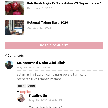
Beli Buah Naga Di Tepi Jalan VS Supermarket?
February 14, 2026
Selamat Tahun Baru 2026
January 22, 2026
POST A COMMENT
4 Comments
Muhammad Naim Abdullah
May 29, 2022 at 4:59 PM
selamat hari guru. Kerna guru persis lilin yang
menerangi kegelapan malam.
Reply
Delete
Replies
fizalinolie
May 29, 2022 at 6:44 PM
Terima kasih Naim. 😊