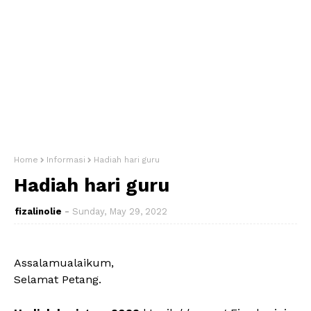
Home
Informasi
Hadiah hari guru
Hadiah hari guru
fizalinolie
Sunday, May 29, 2022
Assalamualaikum,
Selamat Petang.