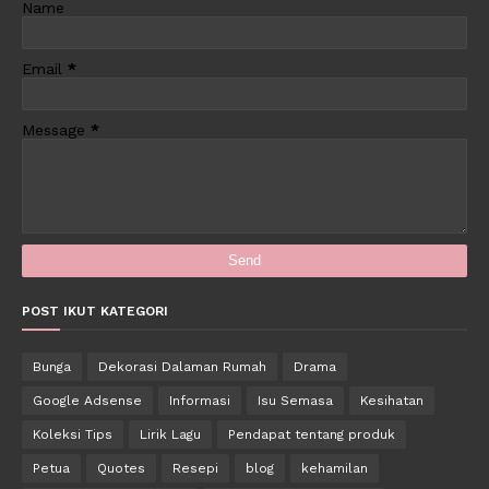
Name
Email
*
Message
*
POST IKUT KATEGORI
Bunga
Dekorasi Dalaman Rumah
Drama
Google Adsense
Informasi
Isu Semasa
Kesihatan
Koleksi Tips
Lirik Lagu
Pendapat tentang produk
Petua
Quotes
Resepi
blog
kehamilan