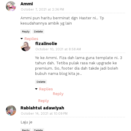
Ammi
October 7, 2021 at 2:36 PM
Ammi pun haritu berminat dgn Haster ni.. Tp
kesudahannya ambik yg lain
Reply
Delete
Replies
fizalinolie
October 10, 2021 at 8:58 AM
Ye ke Ammi. Fiza dah lama guna template ni. 3
tahun dah. Tetiba pulak rasa nak upgrade ke
premium. So, footer dia dah takde jadi boleh
bubuh nama blog kita je..
Delete
Replies
Reply
Reply
Rabiahtul adawiyah
October 14, 2021 at 10:09 PM
Laju je
Reply
Delete