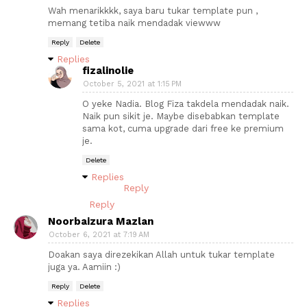
Wah menarikkkk, saya baru tukar template pun ,
memang tetiba naik mendadak viewww
Reply
Delete
Replies
fizalinolie
October 5, 2021 at 1:15 PM
O yeke Nadia. Blog Fiza takdela mendadak naik.
Naik pun sikit je. Maybe disebabkan template
sama kot, cuma upgrade dari free ke premium
je.
Delete
Replies
Reply
Reply
Noorbaizura Mazlan
October 6, 2021 at 7:19 AM
Doakan saya direzekikan Allah untuk tukar template
juga ya. Aamiin :)
Reply
Delete
Replies