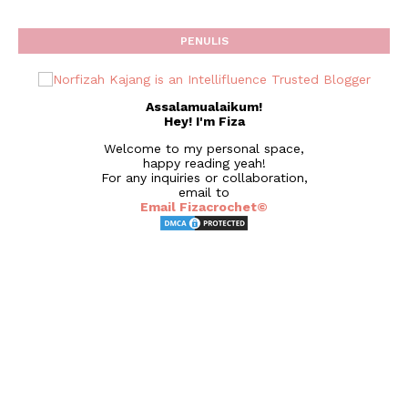
PENULIS
Assalamualaikum!
Hey! I'm Fiza
Welcome to my personal space,
happy reading yeah!
For any inquiries or collaboration,
email to
Email Fizacrochet©