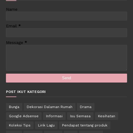
Name
Email
*
Message
*
POST IKUT KATEGORI
Bunga
Dekorasi Dalaman Rumah
Drama
Google Adsense
Informasi
Isu Semasa
Kesihatan
Koleksi Tips
Lirik Lagu
Pendapat tentang produk