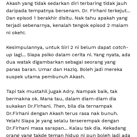
Akash yang tidak sedarkan diri terbaring tidak jauh
daripada tempatnya bersenam. Dr. Firhani terkejut...
Dan episod 1 berakhir disitu. Nak tahu apakah yang
terjadi sebenarnya, kenalah tengok episod 2 malam
ni okeh!.
Kesimpulannya, untuk Siri 2 ni belum dapat
catch-
up
lagi... Siapa psiko dalam cerita ni. Yang nyata, ada
dua watak digambarkan sebagai seorang yang
panas baran. Umar dan Haziq. Boleh jadi mereka
suspek utama pembunuh Akash.
Tapi tak mustahil jugak Adry. Nampak baik, tak
bermakna ok. Mana tau, dalam diam-diam dia
sukakan Dr.Firhani.
Then
, bila dia ternampak
Dr.Firhani dengan Akash terus rasa nak bunuh.
Yelah! Siapa je yang selalu terserempak dengan
Dr.Firhani masa sarapan... Kalau tak dia. Kekadang
orang yang takde teman hidup ni pun boleh jadi ada