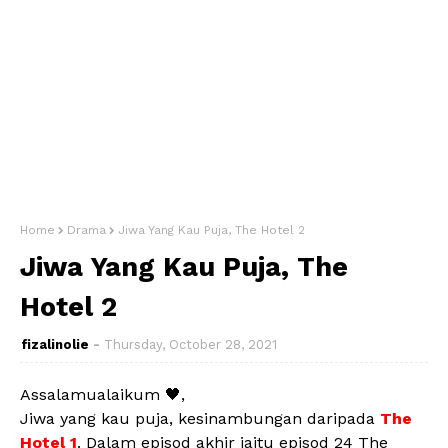
Home
Drama
Jiwa Yang Kau Puja, The Hotel 2
Jiwa Yang Kau Puja, The
Hotel 2
fizalinolie
Thursday, October 28, 2021
Assalamualaikum 🖤,
Jiwa yang kau puja, kesinambungan daripada
The
Hotel 1
. Dalam episod akhir iaitu episod 24 The