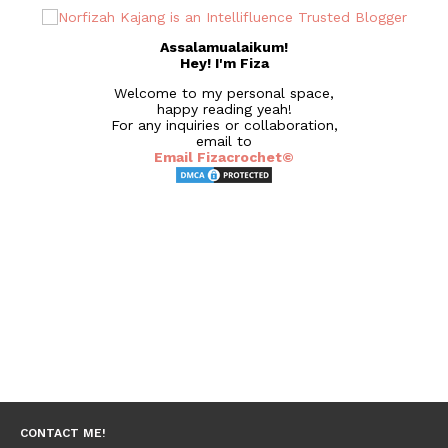
Assalamualaikum!
Hey! I'm Fiza
Welcome to my personal space,
happy reading yeah!
For any inquiries or collaboration,
email to
Email Fizacrochet©
CONTACT ME!