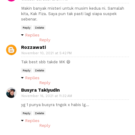
Makin banyak misteri untuk musim kedua ni. Samalah
kita, Kak Fiza. Saya pun tak pasti lagi siapa suspek
sebenar.
Reply
Delete
Replies
Reply
Rozzawati
November 10, 2021 at 5:42 PM
Tak best sbb takde MK 😆
Reply
Delete
Replies
Reply
Busyra Takiyudin
November 16, 2021 at 11:32 AM
yg 1 punya busyra tngok x habis lg…
Reply
Delete
Replies
Reply