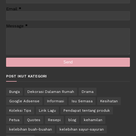
Email
*
Message
*
POST IKUT KATEGORI
Bunga
Dekorasi Dalaman Rumah
Drama
Google Adsense
Informasi
Isu Semasa
Kesihatan
Koleksi Tips
Lirik Lagu
Pendapat tentang produk
Petua
Quotes
Resepi
blog
kehamilan
kelebihan buah-buahan
kelebihan sayur-sayuran