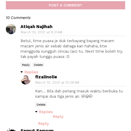
POST A COMMENT
10 Comments
Atiqah Najihah
March 10, 2021 at 8:31 AM
Betul, time puasa je duk terbayang bayang macam
macam jenis air sebab dahaga kan hahaha, btw
menggoda sungguh cincau laici tu. Next time boleh try,
tak payah tunggu puasa :D
Reply
Delete
Replies
fizalinolie
March 10, 2021 at 10:28 AM
Kan... Bila dah petang masuk waktu berbuka tu
sampai dua tiga jenis air. 🤣😂🤭
Delete
Replies
Reply
Reply
Semut Senyum