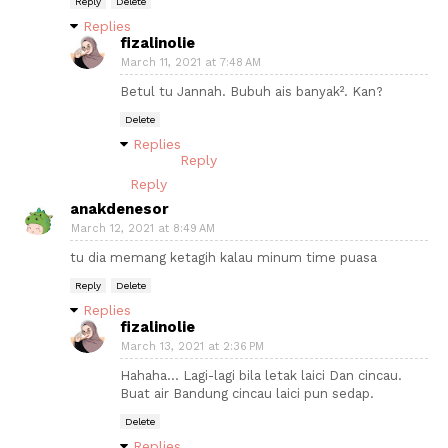
Reply
Delete
Replies
fizalinolie
March 11, 2021 at 7:48 AM
Betul tu Jannah. Bubuh ais banyak². Kan?
Delete
Replies
Reply
Reply
anakdenesor
March 12, 2021 at 8:49 AM
tu dia memang ketagih kalau minum time puasa
Reply
Delete
Replies
fizalinolie
March 13, 2021 at 2:36 PM
Hahaha... Lagi-lagi bila letak laici Dan cincau.
Buat air Bandung cincau laici pun sedap.
Delete
Replies