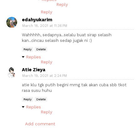
Reply
Reply
edahyukarim
March 18, 2021 at 11:36 PM
Wahhhhh, sedapnya..selalu buat sirap selasih
kan..cincau selasih sedap jugak ni :)
Reply
Delete
Replies
Reply
Atie Zieya
March 19, 2021 at 2:24 PM
atie klu tgk putih begini mmg tak akan cuba sbb tkot
rasa susu huhu
Reply
Delete
Replies
Reply
Add comment