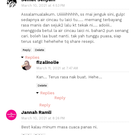
March 10, 2021 at 4:53 PM
Assalamualaikum. Uiiiiiiihhhhh, ss mai jenguk sini, gulp!
sedapnya air cincau tu laici tu..... memang terbayang
rasa manis dan sejuk2 lalu kt tekak ni.... adoiiii..
menggoda betul la air cincau laici ni. bahan2 pun senang
cari. boleh laa buat nanti. tak yah tunggu puasa, siap
terus satgi! hehehehe tq share resepi.
Reply
Delete
Replies
fizalinolie
March 11, 2021 at 7:47 AM
Kan... Terus rasa nak buat. Hehe...
Delete
Replies
Reply
Reply
Jannah Ramli
March 10, 2021 at 8:26 PM
Best kalau minum masa cuaca panas ni.