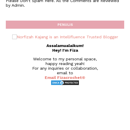
Please Don't Spam Here. All the Comments are Reviewed
by Admin.
PENULIS
Assalamualaikum!
Hey! I'm Fiza
Welcome to my personal space,
happy reading yeah!
For any inquiries or collaboration,
email to
Email Fizacrochet©