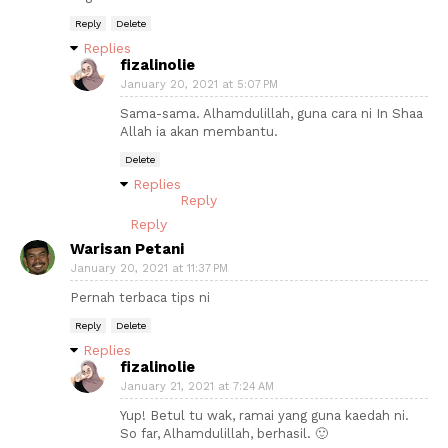
Reply
Delete
Replies
fizalinolie
January 20, 2021 at 5:07 PM
Sama-sama. Alhamdulillah, guna cara ni In Shaa
Allah ia akan membantu.
Delete
Replies
Reply
Reply
Warisan Petani
January 20, 2021 at 11:37 PM
Pernah terbaca tips ni
Reply
Delete
Replies
fizalinolie
January 21, 2021 at 7:24 AM
Yup! Betul tu wak, ramai yang guna kaedah ni.
So far, Alhamdulillah, berhasil. 🙂