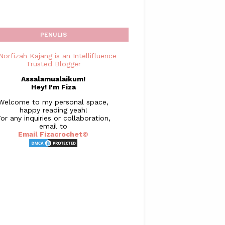
PENULIS
Assalamualaikum!
Hey! I'm Fiza
Welcome to my personal space,
happy reading yeah!
or any inquiries or collaboration,
email to
Email Fizacrochet©