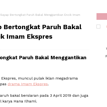
Sayap Bertongkat Paruh Bakal Menggantikan Encik Imam
 Bertongkat Paruh Bakal
ik Imam Ekspres
F
tongkat Paruh Bakal Menggantikan
 Ekspres, muncul pulak iklan megadrama
epas
drama Imam Ekspres
.
ruh bakal bersiaran pada 3 April 2019 dan juga
 karya Hana Ilhami.