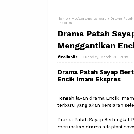
Home
Megadrama terbaru
Drama Patah 
Ekspres
Drama Patah Sayap
Menggantikan Enc
fizalinolie
Tuesday, March 26, 2019
Drama Patah Sayap Ber
Encik Imam Ekspres
Tengah layan drama Encik Imam
terbaru yang akan bersiaran sel
Drama Patah Sayap Bertongkat Pa
merupakan drama adaptasi novel