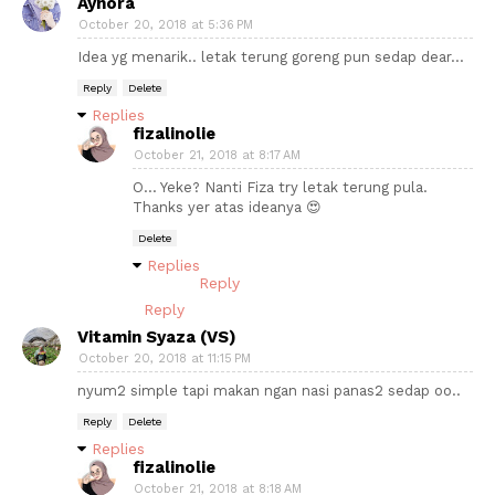
Aynora
October 20, 2018 at 5:36 PM
Idea yg menarik.. letak terung goreng pun sedap dear...
Reply
Delete
Replies
fizalinolie
October 21, 2018 at 8:17 AM
O... Yeke? Nanti Fiza try letak terung pula.
Thanks yer atas ideanya 😍
Delete
Replies
Reply
Reply
Vitamin Syaza (VS)
October 20, 2018 at 11:15 PM
nyum2 simple tapi makan ngan nasi panas2 sedap oo..
Reply
Delete
Replies
fizalinolie
October 21, 2018 at 8:18 AM