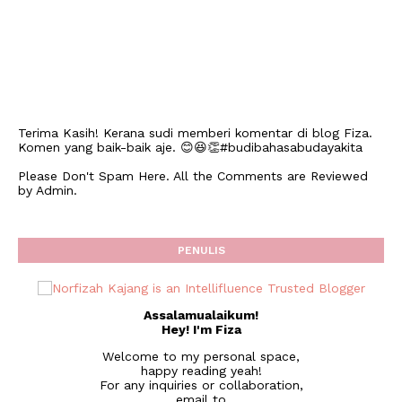
Terima Kasih! Kerana sudi memberi komentar di blog Fiza.
Komen yang baik-baik aje. 😊😆👏#budibahasabudayakita
Please Don't Spam Here. All the Comments are Reviewed
by Admin.
PENULIS
Assalamualaikum!
Hey! I'm Fiza
Welcome to my personal space,
happy reading yeah!
For any inquiries or collaboration,
email to