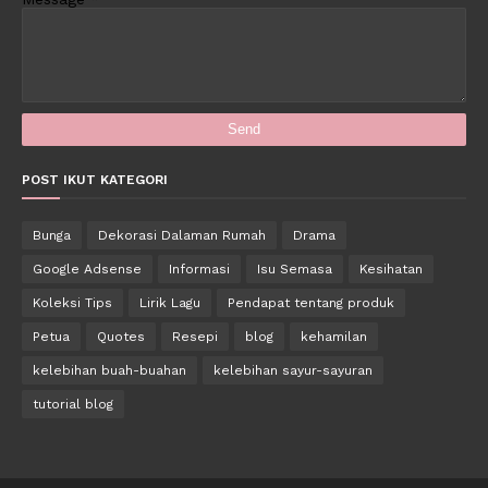
POST IKUT KATEGORI
Bunga
Dekorasi Dalaman Rumah
Drama
Google Adsense
Informasi
Isu Semasa
Kesihatan
Koleksi Tips
Lirik Lagu
Pendapat tentang produk
Petua
Quotes
Resepi
blog
kehamilan
kelebihan buah-buahan
kelebihan sayur-sayuran
tutorial blog