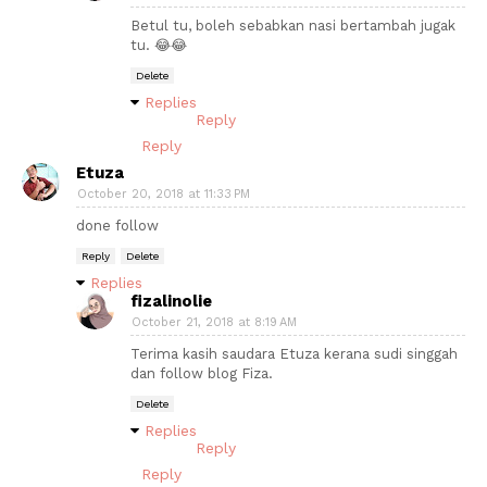
Betul tu, boleh sebabkan nasi bertambah jugak
tu. 😂😂
Delete
Replies
Reply
Reply
Etuza
October 20, 2018 at 11:33 PM
done follow
Reply
Delete
Replies
fizalinolie
October 21, 2018 at 8:19 AM
Terima kasih saudara Etuza kerana sudi singgah
dan follow blog Fiza.
Delete
Replies
Reply
Reply