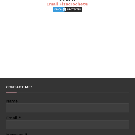
Email Fizacrochet©
CONTACT ME!
Name
Email
*
Message
*