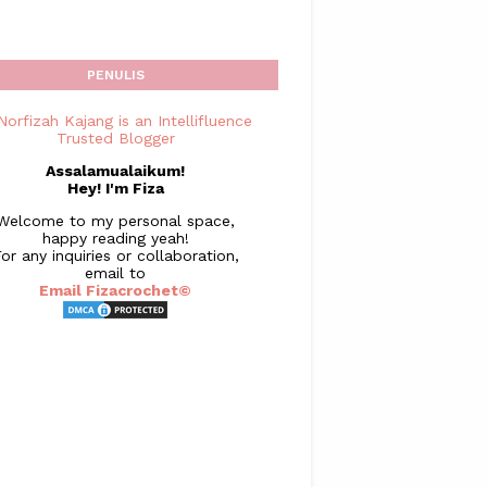
PENULIS
Assalamualaikum!
Hey! I'm Fiza
Welcome to my personal space,
happy reading yeah!
or any inquiries or collaboration,
email to
Email Fizacrochet©