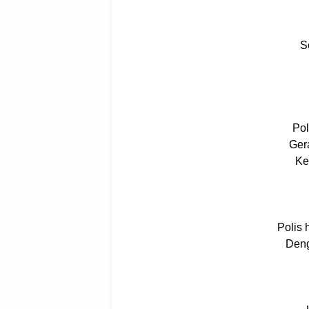
S
Pol
Ger
Ke
Polis 
Deng