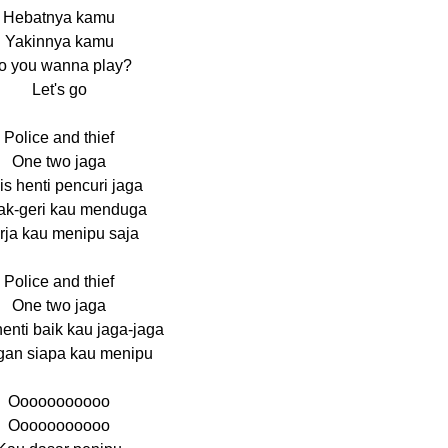
Hebatnya kamu
Yakinnya kamu
o you wanna play?
Let's go
Police and thief
One two jaga
is henti pencuri jaga
ak-geri kau menduga
rja kau menipu saja
Police and thief
One two jaga
henti baik kau jaga-jaga
an siapa kau menipu
Ooooooooooo
Ooooooooooo