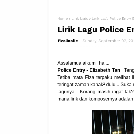
Home
Lirik Lagu
Lirik Lagu Police Entry 
Lirik Lagu Police E
fizalinolie
Sunday, September 02, 20
Assalamualaikum, hai...
Police Entry - Elizabeth Tan
| Teng
Tetiba mata Fiza terpaku melihat l
teringat zaman kanak² dulu... Suka m
lagunya... Korang masih ingat tak? 
mana lirik dan komposernya adalah