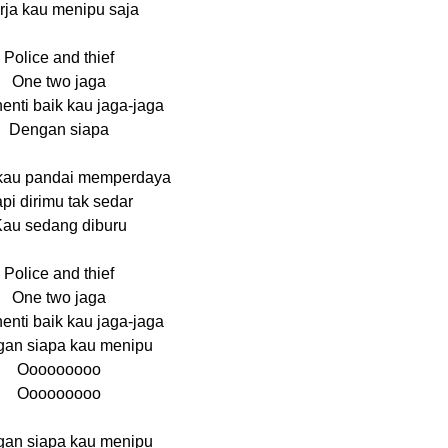
rja kau menipu saja
Police and thief
One two jaga
henti baik kau jaga-jaga
Dengan siapa
kau pandai memperdaya
pi dirimu tak sedar
au sedang diburu
Police and thief
One two jaga
henti baik kau jaga-jaga
an siapa kau menipu
Ooooooooo
Ooooooooo
an siapa kau menipu