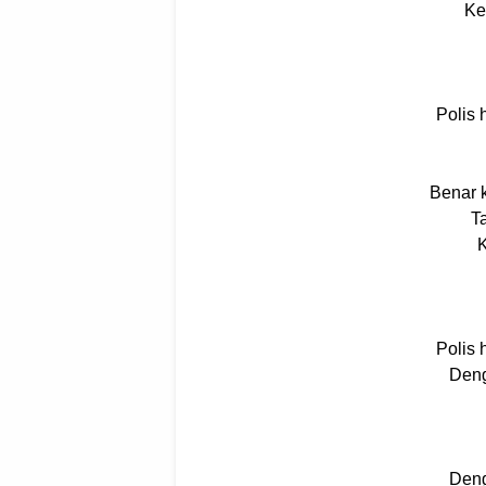
Ke
Polis 
Benar 
Ta
K
Polis 
Deng
Deng