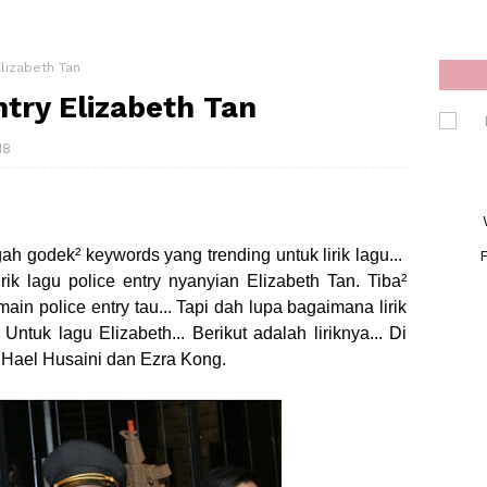
Elizabeth Tan
ntry Elizabeth Tan
18
ah godek² keywords yang trending untuk lirik lagu...
F
irik lagu police entry nyanyian Elizabeth Tan. Tiba²
ain police entry tau... Tapi dah lupa bagaimana lirik
Untuk lagu Elizabeth... Berikut adalah liriknya... Di
 Hael Husaini dan Ezra Kong.