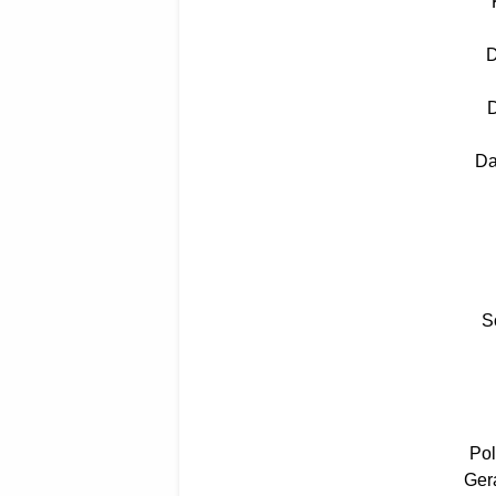
D
D
Da
S
Pol
Ger