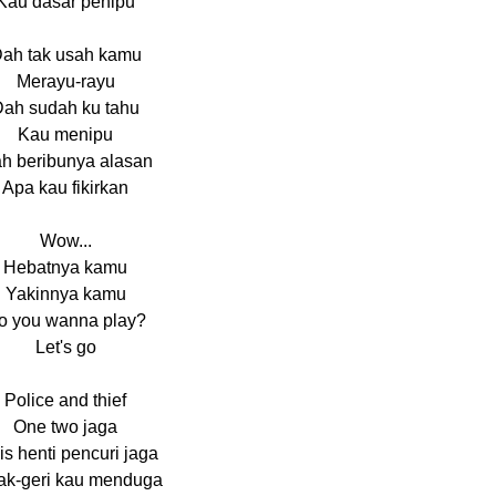
Kau dasar penipu
ah tak usah kamu
Merayu-rayu
ah sudah ku tahu
Kau menipu
h beribunya alasan
Apa kau fikirkan
Wow...
Hebatnya kamu
Yakinnya kamu
o you wanna play?
Let's go
Police and thief
One two jaga
is henti pencuri jaga
ak-geri kau menduga