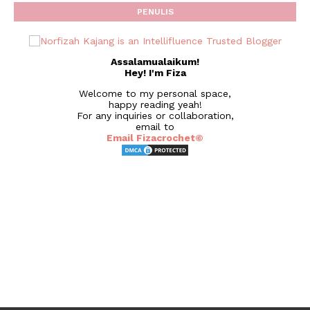
PENULIS
Assalamualaikum!
Hey! I'm Fiza
Welcome to my personal space,
happy reading yeah!
For any inquiries or collaboration,
email to
Email Fizacrochet©