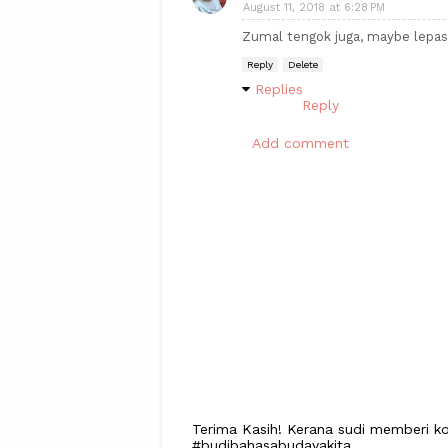
August 11, 2018 at 6:28 PM
Zumal tengok juga, maybe lepas n
Reply
Delete
Replies
Reply
Add comment
Terima Kasih! Kerana sudi memberi ko
#budibahasabudayakita