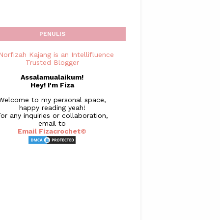
PENULIS
Assalamualaikum!
Hey! I'm Fiza
Welcome to my personal space,
happy reading yeah!
or any inquiries or collaboration,
email to
Email Fizacrochet©