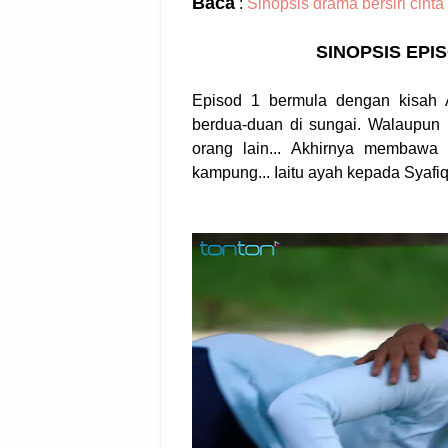
Baca
:
Sinopsis drama bersiri cinta 
SINOPSIS EPI
Episod 1 bermula dengan kisah 
berdua-duan di sungai. Walaupun 
orang lain... Akhirnya membawa
kampung... Iaitu ayah kepada Syafiq