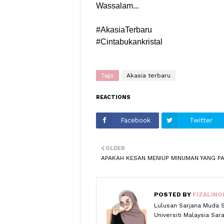
Wassalam...
#AkasiaTerbaru
#Cintabukankristal
Tags
Akasia terbaru
REACTIONS
Facebook
Twitter
OLDER
APAKAH KESAN MENIUP MINUMAN YANG P
POSTED BY
FIZALINO
Lulusan Sarjana Muda 
Universiti Malaysia Sa