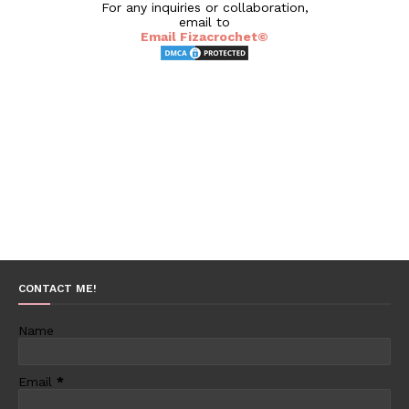
For any inquiries or collaboration,
email to
Email Fizacrochet©
CONTACT ME!
Name
Email
*