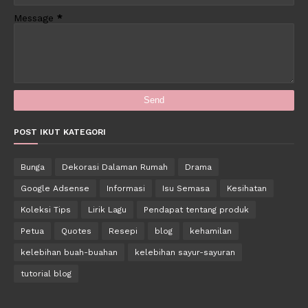
Message
*
POST IKUT KATEGORI
Bunga
Dekorasi Dalaman Rumah
Drama
Google Adsense
Informasi
Isu Semasa
Kesihatan
Koleksi Tips
Lirik Lagu
Pendapat tentang produk
Petua
Quotes
Resepi
blog
kehamilan
kelebihan buah-buahan
kelebihan sayur-sayuran
tutorial blog