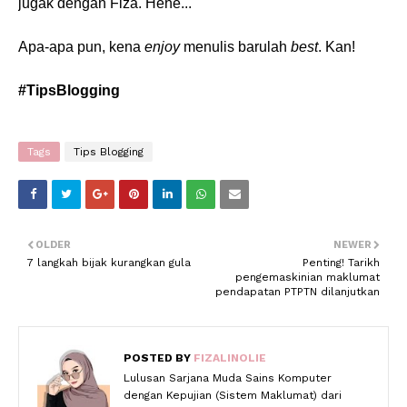
jugak dengan Fiza. Hehe...
Apa-apa pun, kena
enjoy
menulis barulah
best
. Kan!
#TipsBlogging
Tags
Tips Blogging
OLDER
NEWER
7 langkah bijak kurangkan gula
Penting! Tarikh
pengemaskinian maklumat
pendapatan PTPTN dilanjutkan
POSTED BY
FIZALINOLIE
Lulusan Sarjana Muda Sains Komputer
dengan Kepujian (Sistem Maklumat) dari