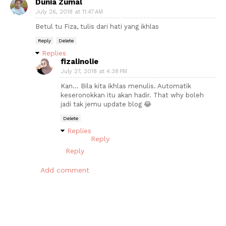
Dunia Zumal
July 26, 2018 at 11:47 AM
Betul tu Fiza, tulis dari hati yang ikhlas
Reply
Delete
Replies
fizalinolie
July 27, 2018 at 4:38 PM
Kan... Bila kita ikhlas menulis. Automatik
keseronokkan itu akan hadir. That why boleh
jadi tak jemu update blog 😂
Delete
Replies
Reply
Reply
Add comment