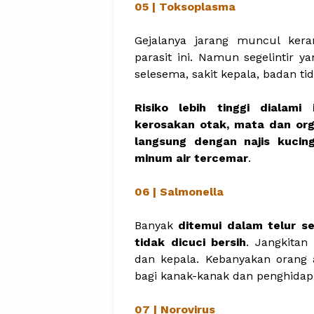
05 | Toksoplasma
Gejalanya jarang muncul ker
parasit ini. Namun segelintir 
selesema, sakit kepala, badan t
Risiko lebih tinggi dialam
kerosakan otak, mata dan org
langsung dengan najis kucin
minum air tercemar
.
06 | Salmonella
Banyak
ditemui dalam telur s
tidak dicuci bersih
. Jangkitan
dan kepala. Kebanyakan orang a
bagi kanak-kanak dan penghidap 
07 | Norovirus