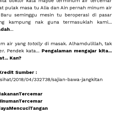
 Bila doktor kata maybe terminum air tercemar
at pulak masa tu Alia dan Ain pernah minum air
 Baru seminggu mesin tu beroperasi di pasar
rang kampung nak guna termasuklah kami...
adah
...
um air yang
totally
di masak. Alhamdulillah, tak
er. Pendek kata...
Pengalaman mengajar kita...
at... Kan?
Kredit Sumber :
sihat/2018/04/332738/sajian-bawa-jangkitan
akananTercemar
inumanTercemar
ayaMencuciTangan