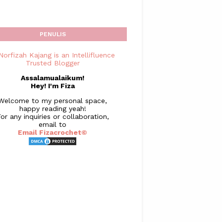
PENULIS
Assalamualaikum!
Hey! I'm Fiza
Welcome to my personal space,
happy reading yeah!
or any inquiries or collaboration,
email to
Email Fizacrochet©