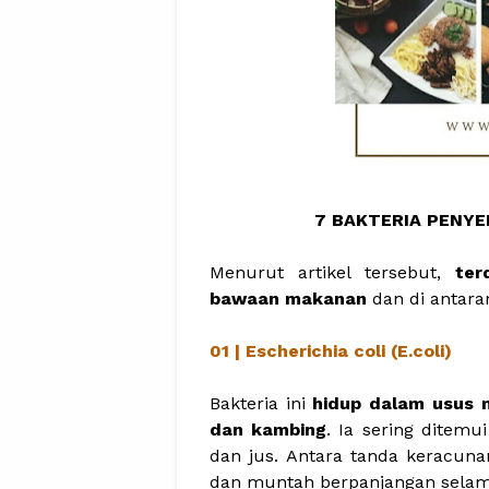
7 BAKTERIA PENY
Menurut artikel tersebut,
ter
bawaan makanan
dan di antaran
01 | Escherichia coli (E.coli)
Bakteria ini
hidup dalam usus 
dan kambing
. Ia sering ditem
dan jus. Antara tanda keracunan a
dan muntah berpanjangan selama