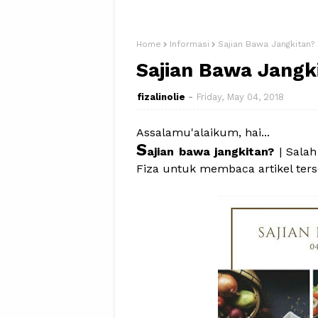
Home
Informasi
Sajian Bawa Jangkitan?
Sajian Bawa Jangk
fizalinolie
Friday, May 04, 2018
Assalamu'alaikum, hai...
S
ajian bawa jangkitan?
| Salah
Fiza untuk membaca artikel terse