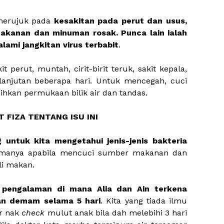
 merujuk pada
kesakitan pada perut dan usus,
akanan dan minuman rosak. Punca lain ialah
ami jangkitan virus terbabit
.
t perut, muntah, cirit-birit teruk, sakit kepala,
anjutan beberapa hari. Untuk mencegah, cuci
ihkan permukaan bilik air dan tandas.
 FIZA TENTANG ISU INI
g untuk kita mengetahui jenis-jenis bakteria
amanya apabila mencuci sumber makanan dan
ali makan.
 pengalaman di mana Alia dan Ain terkena
an demam selama 5 hari
. Kita yang tiada ilmu
ir nak
check
mulut anak bila dah melebihi 3 hari