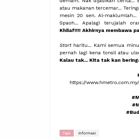
demam. Nak dijadikan cerita...
atau makanan tercemar... Tering
mesin 20 sen. Al-maklumlah...
Spaoh... Apalagi terujalah o
Khilaf!!!! Akhirnya membawa p
Start
haritu... Kami semua min
pernah lagi kena tonsil atau uls
Kalau tak... Kita tak kan bering
https://www.hmetro.com.my/
#M
#M
#Bud
Tags
Informasi