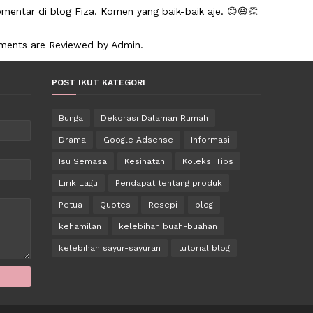
mentar di blog Fiza. Komen yang baik-baik aje. 😊😆👏
mments are Reviewed by Admin.
POST IKUT KATEGORI
Bunga
Dekorasi Dalaman Rumah
Drama
Google Adsense
Informasi
Isu Semasa
Kesihatan
Koleksi Tips
Lirik Lagu
Pendapat tentang produk
Petua
Quotes
Resepi
blog
kehamilan
kelebihan buah-buahan
kelebihan sayur-sayuran
tutorial blog