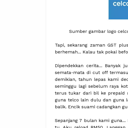
Sumber gambar logo celco
Tapi, sekarang zaman GST plu
berhemah... Kalau tak pokai befor
Dipendekkan cerita... Banyak 
semata-mata di cut off termas
demikian, tahun lepas kami deci
seminggu lagi sebelum raya kot
terus tukar dari bil ke prepai
guna telco lain dulu dan guna 
balik. Encik suami cadangkan guna
Sepanjang 7 bulan kami guna... K
tu. Aku reload RM50. Langgan i