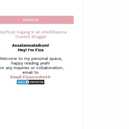
PENULIS
Assalamualaikum!
Hey! I'm Fiza
Welcome to my personal space,
happy reading yeah!
or any inquiries or collaboration,
email to
Email Fizacrochet©