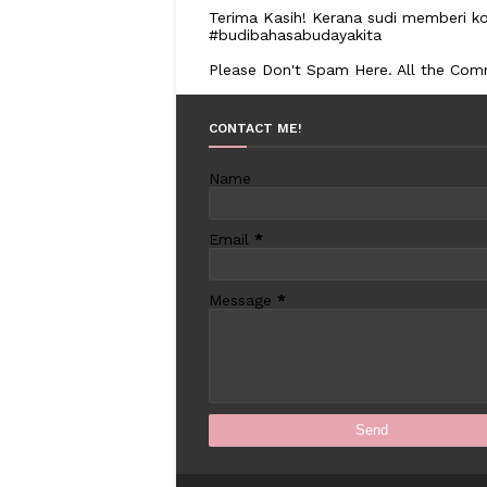
Terima Kasih! Kerana sudi memberi ko
#budibahasabudayakita
Please Don't Spam Here. All the Co
CONTACT ME!
Name
Email
*
Message
*