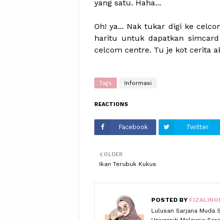
yang satu. Haha...
Oh! ya... Nak tukar digi ke celc
haritu untuk dapatkan simcard
celcom centre. Tu je kot cerita 
Tags
Informasi
REACTIONS
Facebook
Twitter
OLDER
Ikan Terubuk Kukus
POSTED BY
FIZALINO
Lulusan Sarjana Muda 