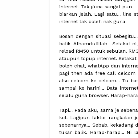
internet. Tak guna sangat pun...
biarkan jelah. Lagi satu... line 
internet tak boleh nak guna.
Bosan dengan situasi sebegitu.
balik. Alhamdulillah... Setakat n
reload RM50 untuk sebulan. RM30
ataupun topup internet. Setakat 
boleh chat, whatApp dan internet 
pagi then ada free call celco
also celcom ke celcom... Tu base
sampai ke harini... Data interne
selalu guna browser. Harap-hara
Tapi... Pada aku, sama je sebe
kot. Lagipun faktor rangkaian j
sebenarnya... Sebab, kekadang d
tukar balik. Harap-harap... Ni 