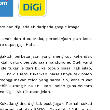
m dan digi adalah daripada google image
s anak dah dua. Maka, perbelanjaan pun kena
e dapat gaji. Haha...
jugaklah perbelanjaan yang mengikut kehendak
uklah untuk penggunaan handphone. Oleh yang
de tukar je dari bil ke topup biasa. Tak silap,
... Encik suami tukarkan. Masalahnya tak boleh
d menggunakan telco yang sama. So, kena tukar
lebih kurang 6 bulan... Baru boleh guna celcom
 Digi... Aku ikutkan jelah.
ekadang line digi tak best jugak. Pernah sekali
nternet sebulan RM30... Dapatlah 1.5gb untuk