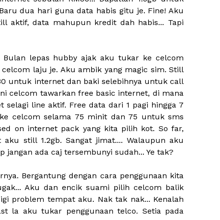
 Baru dua hari guna data habis gitu je. Fine! Aku
still aktif, data mahupun kredit dah habis... Tapi
.. Bulan lepas hubby ajak aku tukar ke celcom
i, celcom laju je. Aku ambik yang magic sim. Still
 untuk internet dan baki selebihnya untuk call
ni celcom tawarkan free basic internet, di mana
selagi line aktif. Free data dari 1 pagi hingga 7
m ke celcom selama 75 minit dan 75 untuk sms
d on internet pack yang kita pilih kot. So far,
t aku still 1.2gb. Sangat jimat.... Walaupun aku
p jangan ada caj tersembunyi sudah... Ye tak?
narnya. Bergantung dengan cara penggunaan kita
ugak... Aku dan encik suami pilih celcom balik
igi problem tempat aku. Nak tak nak... Kenalah
last la aku tukar penggunaan telco. Setia pada