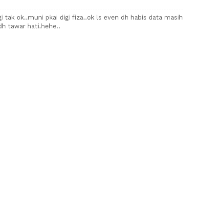
gi tak ok..muni pkai digi fiza..ok ls even dh habis data masih
h tawar hati.hehe..