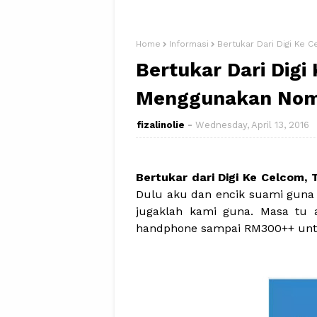
Home
Informasi
Bertukar Dari Digi Ke
Bertukar Dari Digi
Menggunakan Nom
fizalinolie
Wednesday, April 13, 2016
Bertukar dari Digi Ke Celcom
Dulu aku dan encik suami guna 
jugaklah kami guna. Masa tu a
handphone sampai RM300++ unt