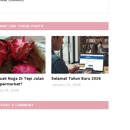
rawak (UNIMAS)
MAY LIKE THESE POSTS
Buah Naga Di Tepi Jalan
Selamat Tahun Baru 2026
permarket?
January 22, 2026
ry 14, 2026
POST A COMMENT