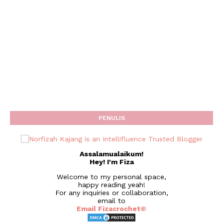
PENULIS
Assalamualaikum!
Hey! I'm Fiza
Welcome to my personal space,
happy reading yeah!
For any inquiries or collaboration,
email to
Email Fizacrochet©