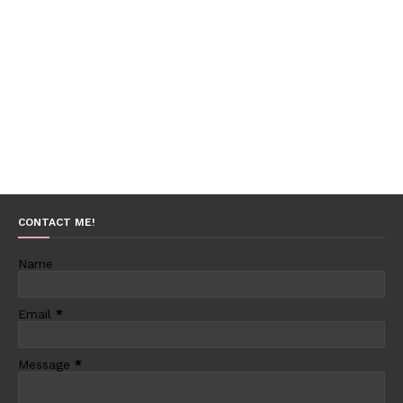
CONTACT ME!
Name
Email
*
Message
*