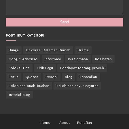
POST IKUT KATEGORI
Bunga
Dekorasi Dalaman Rumah
Drama
Google Adsense
Informasi
Isu Semasa
Kesihatan
Koleksi Tips
Lirik Lagu
Pendapat tentang produk
Petua
Quotes
Resepi
blog
kehamilan
kelebihan buah-buahan
kelebihan sayur-sayuran
tutorial blog
Home
About
Penafian