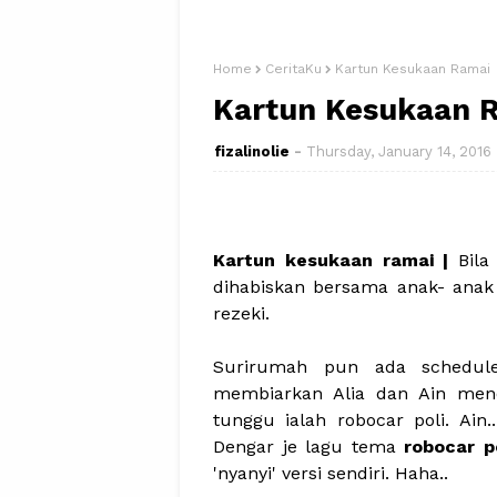
Home
CeritaKu
Kartun Kesukaan Ramai
Kartun Kesukaan 
fizalinolie
Thursday, January 14, 2016
Kartun kesukaan ramai |
Bila
dihabiskan bersama anak- anak 
rezeki.
Surirumah pun ada schedule 
membiarkan Alia dan Ain meno
tunggu ialah robocar poli. Ain
Dengar je lagu tema
robocar po
'nyanyi' versi sendiri. Haha..