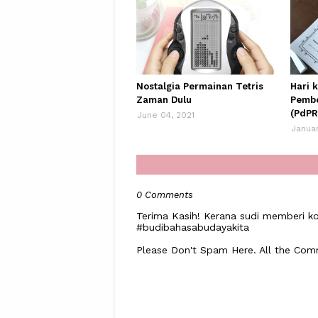
Nostalgia Permainan Tetris
Hari 
Zaman Dulu
Pembe
(PdPR
June 04, 2021
Januar
0 Comments
Terima Kasih! Kerana sudi memberi ko
#budibahasabudayakita
Please Don't Spam Here. All the Co