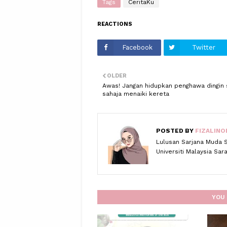
Tags
CeritaKu
REACTIONS
Facebook
Twitter
OLDER
Awas! Jangan hidupkan penghawa dingin 
sahaja menaiki kereta
POSTED BY
FIZALINO
Lulusan Sarjana Muda 
Universiti Malaysia Sa
YOU 