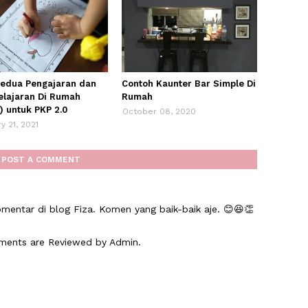
kedua Pengajaran dan
Contoh Kaunter Bar Simple Di
lajaran Di Rumah
Rumah
) untuk PKP 2.0
October 08, 2020
y 21, 2021
POST A COMMENT
mentar di blog Fiza. Komen yang baik-baik aje. 😊😆👏
mments are Reviewed by Admin.