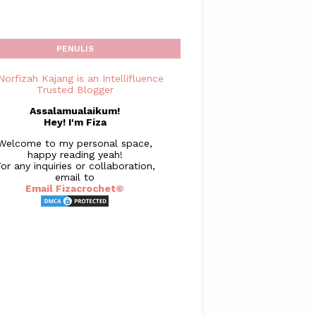
PENULIS
Assalamualaikum!
Hey! I'm Fiza
Welcome to my personal space,
happy reading yeah!
or any inquiries or collaboration,
email to
Email Fizacrochet©