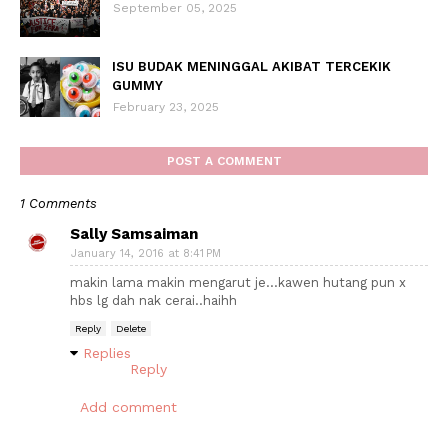
September 05, 2025
ISU BUDAK MENINGGAL AKIBAT TERCEKIK
GUMMY
February 23, 2025
POST A COMMENT
1 Comments
Sally Samsaiman
January 14, 2016 at 8:41 PM
makin lama makin mengarut je...kawen hutang pun x
hbs lg dah nak cerai..haihh
Reply
Delete
Replies
Reply
Add comment