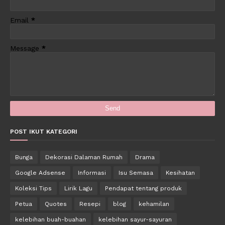
Email
*
Message
*
POST IKUT KATEGORI
Bunga
Dekorasi Dalaman Rumah
Drama
Google Adsense
Informasi
Isu Semasa
Kesihatan
Koleksi Tips
Lirik Lagu
Pendapat tentang produk
Petua
Quotes
Resepi
blog
kehamilan
kelebihan buah-buahan
kelebihan sayur-sayuran