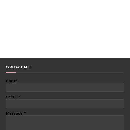
CONTACT ME!
Name
Email
*
Message
*