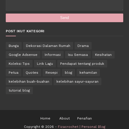
POST IKUT KATEGORI
Bunga
Dekorasi Dalaman Rumah
Drama
Google Adsense
Informasi
Isu Semasa
Kesihatan
Koleksi Tips
Lirik Lagu
Pendapat tentang produk
Petua
Quotes
Resepi
blog
kehamilan
kelebihan buah-buahan
kelebihan sayur-sayuran
tutorial blog
Home
About
Penafian
Copyright ©
2026 -
Fizacrochet | Personal Blog