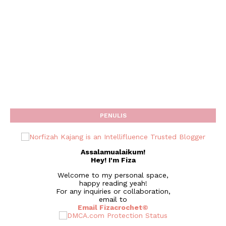
PENULIS
Assalamualaikum!
Hey! I'm Fiza
Welcome to my personal space,
happy reading yeah!
For any inquiries or collaboration,
email to
Email Fizacrochet©