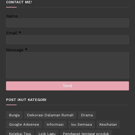
CONTACT ME!
Name
Email
*
Message
*
POST IKUT KATEGORI
Bunga
Dekorasi Dalaman Rumah
Drama
Google Adsense
Informasi
Isu Semasa
Kesihatan
Koleksi Tips
Lirik Lagu
Pendapat tentang produk