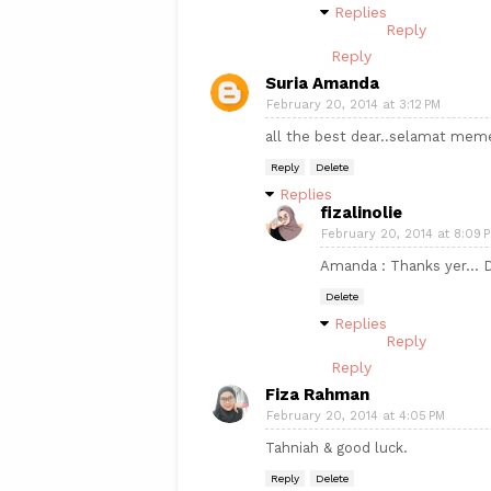
Replies
Reply
Reply
Suria Amanda
February 20, 2014 at 3:12 PM
all the best dear..selamat meme
Reply
Delete
Replies
fizalinolie
February 20, 2014 at 8:09 
Amanda : Thanks yer... 
Delete
Replies
Reply
Reply
Fiza Rahman
February 20, 2014 at 4:05 PM
Tahniah & good luck.
Reply
Delete