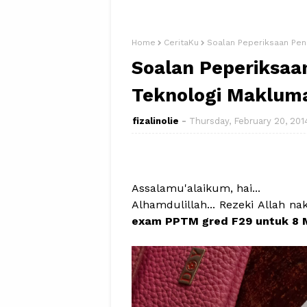
Home
CeritaKu
Soalan Peperiksaan Pen
Soalan Peperiksaa
Teknologi Maklum
fizalinolie
Thursday, February 20, 201
Assalamu'alaikum, hai...
Alhamdulillah... Rezeki Allah n
exam PPTM gred F29 untuk 8 