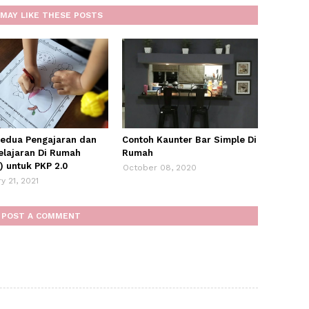
MAY LIKE THESE POSTS
kedua Pengajaran dan
Contoh Kaunter Bar Simple Di
lajaran Di Rumah
Rumah
) untuk PKP 2.0
October 08, 2020
y 21, 2021
POST A COMMENT