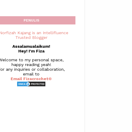
PENULIS
Assalamualaikum!
Hey! I'm Fiza
Welcome to my personal space,
happy reading yeah!
or any inquiries or collaboration,
email to
Email Fizacrochet©