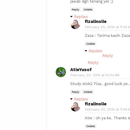
jawab dgn tenang yer ;)
Reply
Delete
Replies
fizalinolie
February 20, 2014 at 11:45 
Zaza : Terima kasih Zaza.
Delete
Replies
Reply
Reply
AtieYusof
February 20, 2014 at 10:53 AM
Study elok2 Fiza.. good luck ye..
Reply
Delete
Replies
fizalinolie
February 20, 2014 at 11:46 
Atie : oh ya ke. Thanks e
Delete