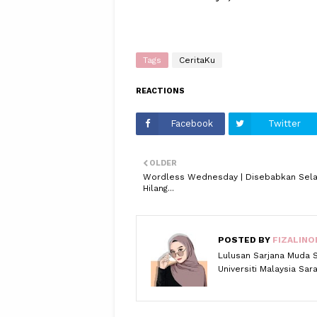
Tags
CeritaKu
REACTIONS
Facebook
Twitter
OLDER
Wordless Wednesday | Disebabkan Sela
Hilang...
POSTED BY
FIZALINO
Lulusan Sarjana Muda 
Universiti Malaysia Sa