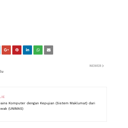
NEWER
lu
LIE
Sains Komputer dengan Kepujian (Sistem Maklumat) dari
rawak (UNIMAS)