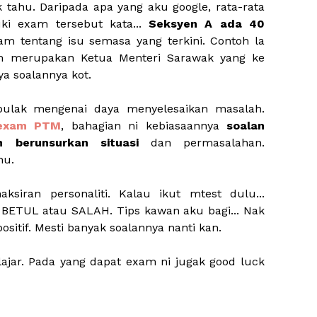
 tahu. Daripada apa yang aku google, rata-rata
i exam tersebut kata...
Seksyen A ada 40
am tentang isu semasa yang terkini. Contoh la
tem merupakan Ketua Menteri Sarawak yang ke
ya soalannya kot.
pulak mengenai daya menyelesaikan masalah.
exam PTM
, bahagian ni kebiasaannya
soalan
 berunsurkan situasi
dan permasalahan.
hu.
ksiran personaliti. Kalau ikut mtest dulu...
. BETUL atau SALAH. Tips kawan aku bagi... Nak
ositif. Mesti banyak soalannya nanti kan.
ajar. Pada yang dapat exam ni jugak good luck