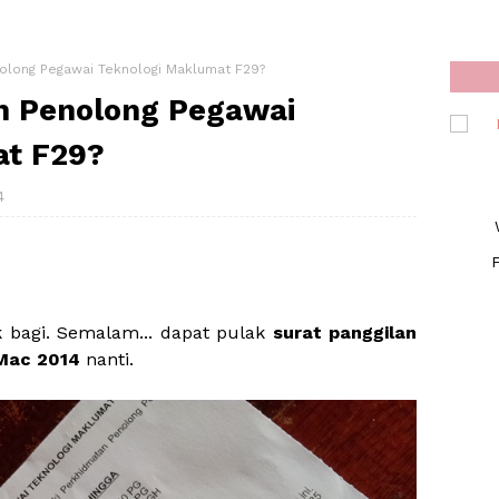
olong Pegawai Teknologi Maklumat F29?
n Penolong Pegawai
at F29?
4
F
ak bagi. Semalam... dapat pulak
surat panggilan
Mac 2014
nanti.