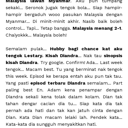
Malaysia lawan Myanmar
. Aku pun tumpang
sekaki... Seronok jugak tengok bola... Siap hampir-
hampir bergaduh wooo pasukan Malaysia dengan
Myanmar... Di minit-minit akhir. Nasib baik boleh
control... Tapi... Tetap bangga.
Malaysia menang 2-1
.
Chaiyokkk... Malaysia boleh!
Semalam pulak...
Hubby bagi chance kat aku
tengok Lestary. Kisah Diandra
... Nak tau
sinopsis
kisah Diandra
. Try google. Confirm! Ada... Last week
tengok... Macam best. Tu yang berminat nak tengok
this week. Episod ke berapa entah aku pun tak tau.
Yang pasti
episod terbaru Diandra
semalam... Part
paling best En. Adam kena penampar dengan
Diandra sekali kena tolak dalam kolam. Dian tak
tahan dengar cacian dia tu... Siap kata dia tak
pernah ada hati dan tak kan jatuh cinta dengan
Dian. Kata Dian macam lelaki lah. Pendek kata...
Kata-kata dia sungguh menyakitkan hati.