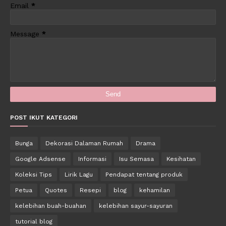
Email
*
Message
*
POST IKUT KATEGORI
Bunga
Dekorasi Dalaman Rumah
Drama
Google Adsense
Informasi
Isu Semasa
Kesihatan
Koleksi Tips
Lirik Lagu
Pendapat tentang produk
Petua
Quotes
Resepi
blog
kehamilan
kelebihan buah-buahan
kelebihan sayur-sayuran
tutorial blog