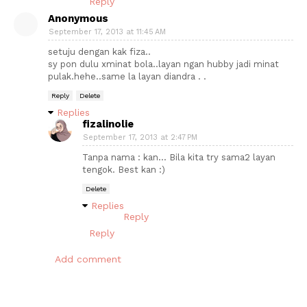
Reply
Anonymous
September 17, 2013 at 11:45 AM
setuju dengan kak fiza..
sy pon dulu xminat bola..layan ngan hubby jadi minat
pulak.hehe..same la layan diandra . .
Reply
Delete
Replies
fizalinolie
September 17, 2013 at 2:47 PM
Tanpa nama : kan... Bila kita try sama2 layan
tengok. Best kan :)
Delete
Replies
Reply
Reply
Add comment