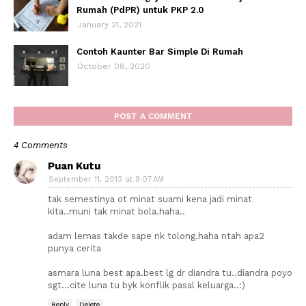
Rumah (PdPR) untuk PKP 2.0
January 21, 2021
Contoh Kaunter Bar Simple Di Rumah
October 08, 2020
POST A COMMENT
4 Comments
Puan Kutu
September 11, 2013 at 9:07 AM
tak semestinya ot minat suami kena jadi minat
kita..muni tak minat bola.haha..
adam lemas takde sape nk tolong.haha ntah apa2
punya cerita
asmara luna best apa.best lg dr diandra tu..diandra poyo
sgt...cite luna tu byk konflik pasal keluarga..:)
Reply
Delete