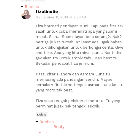
Replies
fizalinolie
September 11, 2013 at 9:28 AM
Fiza hormati pendapat Muni. Tapi pada fiza tak
salah untuk cuba meminati apa yang suami
minat. Sian... Suami layan bola sorang2. Nak2
bertiga je kat rumah. At least ada jugak bahan
untuk dikongsikan untuk berkongsi cerita. Give
and take. Apa yang kita minat pun... Nanti dia
gak akan try untuk ambik tahu. Kan best tu.
Sekadar pendapat fiza je muni.
Pasal citer Diandra dan Asmara Luna tu
memasing ada pandangan sendiri. Maybe
semalam first time tengok asmara luna kot tu
yang mcm tak best.
Fiza suka tengok pelakon diandra tu. Tu yang
berminat jugak nak tengok. Hikhik...
Delete
Replies
Reply