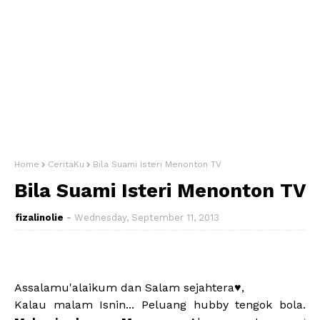
Home
CeritaKu
Bila Suami Isteri Menonton TV
Bila Suami Isteri Menonton TV
fizalinolie
Wednesday, September 11, 2013
Assalamu'alaikum dan Salam sejahtera♥,
Kalau malam Isnin... Peluang hubby tengok bola.