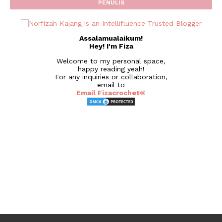
PENULIS
Assalamualaikum!
Hey! I'm Fiza
Welcome to my personal space,
happy reading yeah!
For any inquiries or collaboration,
email to
Email Fizacrochet©