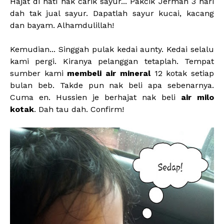
Hajat di hati nak carik sayur... Pakcik Jerman 3 hari
dah tak jual sayur. Dapatlah sayur kucai, kacang
dan bayam. Alhamdulillah!
Kemudian... Singgah pulak kedai aunty. Kedai selalu
kami pergi. Kiranya pelanggan tetaplah. Tempat
sumber kami
membeli air mineral
12 kotak setiap
bulan beb. Takde pun nak beli apa sebenarnya.
Cuma en. Hussien je berhajat nak beli
air milo
kotak
. Dah tau dah. Confirm!