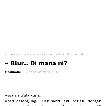
Home
perangai bayi usia setahun
~ Blur... Di mana ni?
~ Blur... Di mana ni?
fizalinolie
Sunday, March 10, 2013
Assalamu'alaikum...
Ahad datang lagi... Dan sabtu aku berlalu dengan