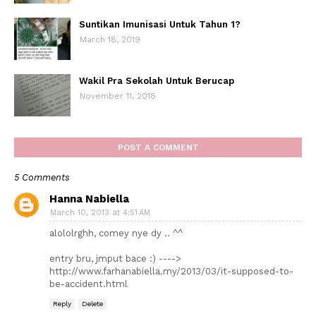
Suntikan Imunisasi Untuk Tahun 1?
March 18, 2019
Wakil Pra Sekolah Untuk Berucap
November 11, 2018
POST A COMMENT
5 Comments
Hanna Nabiella
March 10, 2013 at 4:51 AM
alololrghh, comey nye dy .. ^^
entry bru, jmput bace :) ---->
http://www.farhanabiella.my/2013/03/it-supposed-to-
be-accident.html
Reply
Delete