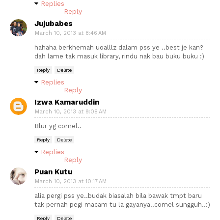
Replies
Reply
Jujubabes
March 10, 2013 at 8:46 AM
hahaha berkhemah uoalllz dalam pss ye ..best je kan?
dah lame tak masuk library, rindu nak bau buku buku :)
Reply
Delete
Replies
Reply
Izwa Kamaruddin
March 10, 2013 at 9:08 AM
Blur yg comel..
Reply
Delete
Replies
Reply
Puan Kutu
March 10, 2013 at 10:17 AM
alia pergi pss ye..budak biasalah bila bawak tmpt baru
tak pernah pegi macam tu la gayanya..comel sungguh..:)
Reply
Delete