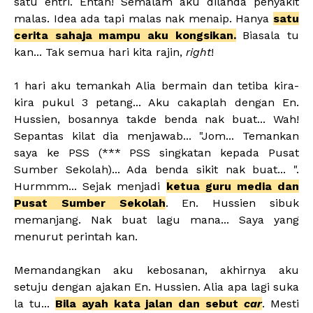
satu entri. Entah! Semalam aku dilanda penyakit
malas. Idea ada tapi malas nak menaip. Hanya
satu
cerita sahaja mampu aku kongsikan.
Biasala tu
kan... Tak semua hari kita rajin,
right
!
1 hari aku temankah Alia bermain dan tetiba kira-
kira pukul 3 petang... Aku cakaplah dengan En.
Hussien, bosannya takde benda nak buat... Wah!
Sepantas kilat dia menjawab... "Jom... Temankan
saya ke PSS (*** PSS singkatan kepada Pusat
Sumber Sekolah)... Ada benda sikit nak buat... ".
Hurmmm... Sejak menjadi
ketua guru media dan
Pusat Sumber Sekolah
. En. Hussien sibuk
memanjang. Nak buat lagu mana... Saya yang
menurut perintah kan.
Memandangkan aku kebosanan, akhirnya aku
setuju dengan ajakan En. Hussien. Alia apa lagi suka
la tu...
Bila ayah kata jalan dan sebut
car
. Mesti