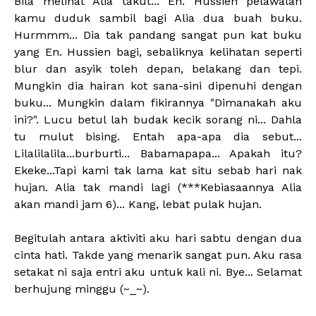
Bila melihat Alia takut... En. Hussien pelawalah
kamu duduk sambil bagi Alia dua buah buku.
Hurmmm... Dia tak pandang sangat pun kat buku
yang En. Hussien bagi, sebaliknya kelihatan seperti
blur dan asyik toleh depan, belakang dan tepi.
Mungkin dia hairan kot sana-sini dipenuhi dengan
buku... Mungkin dalam fikirannya "Dimanakah aku
ini?". Lucu betul lah budak kecik sorang ni... Dahla
tu mulut bising. Entah apa-apa dia sebut...
Lilalilalila...burburti... Babamapapa... Apakah itu?
Ekeke...Tapi kami tak lama kat situ sebab hari nak
hujan. Alia tak mandi lagi (***Kebiasaannya Alia
akan mandi jam 6)... Kang, lebat pulak hujan.
Begitulah antara aktiviti aku hari sabtu dengan dua
cinta hati. Takde yang menarik sangat pun. Aku rasa
setakat ni saja entri aku untuk kali ni. Bye... Selamat
berhujung minggu (~_~).