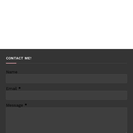
CONTACT ME!
Name
Email
*
Message
*