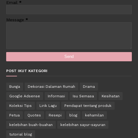
Email
*
Message
*
POST IKUT KATEGORI
Bunga
Dekorasi Dalaman Rumah
Drama
Google Adsense
Informasi
Isu Semasa
Kesihatan
Koleksi Tips
Lirik Lagu
Pendapat tentang produk
Petua
Quotes
Resepi
blog
kehamilan
kelebihan buah-buahan
kelebihan sayur-sayuran
tutorial blog