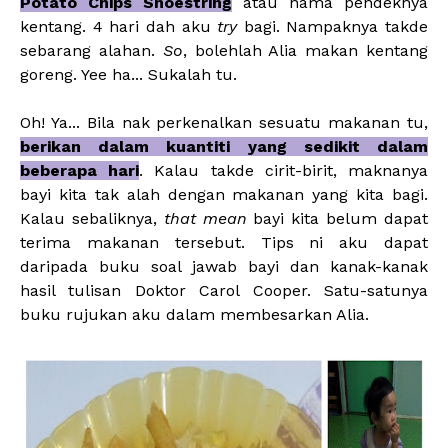
Potato Chips Shoestring
atau nama pendeknya
kentang. 4 hari dah aku
try
bagi. Nampaknya takde
sebarang alahan.
So
, bolehlah Alia makan kentang
goreng. Yee ha... Sukalah tu.
Oh! Ya... Bila nak perkenalkan sesuatu makanan tu,
berikan dalam kuantiti yang sedikit dalam
beberapa hari
. Kalau takde cirit-birit, maknanya
bayi kita tak alah dengan makanan yang kita bagi.
Kalau sebaliknya,
that mean
bayi kita belum dapat
terima makanan tersebut. Tips ni aku dapat
daripada buku soal jawab bayi dan kanak-kanak
hasil tulisan Doktor Carol Cooper. Satu-satunya
buku rujukan aku dalam membesarkan Alia.