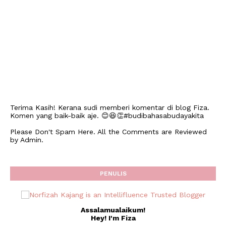
Terima Kasih! Kerana sudi memberi komentar di blog Fiza.
Komen yang baik-baik aje. 😊😆👏#budibahasabudayakita
Please Don't Spam Here. All the Comments are Reviewed
by Admin.
PENULIS
Assalamualaikum!
Hey! I'm Fiza