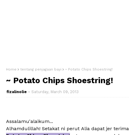
Home
tentang penjagaan bayi
~ Potato Chips Shoestring!
~ Potato Chips Shoestring!
fizalinolie
Saturday, March 09, 2013
Assalamu'alaikum...
Alhamdulillah! Setakat ni perut Alia dapat jer terima