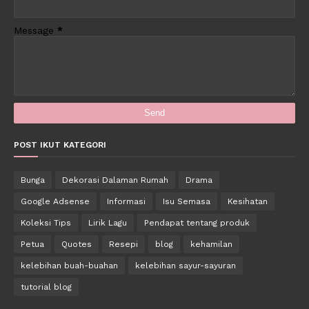
Message
*
POST IKUT KATEGORI
Bunga
Dekorasi Dalaman Rumah
Drama
Google Adsense
Informasi
Isu Semasa
Kesihatan
Koleksi Tips
Lirik Lagu
Pendapat tentang produk
Petua
Quotes
Resepi
blog
kehamilan
kelebihan buah-buahan
kelebihan sayur-sayuran
tutorial blog