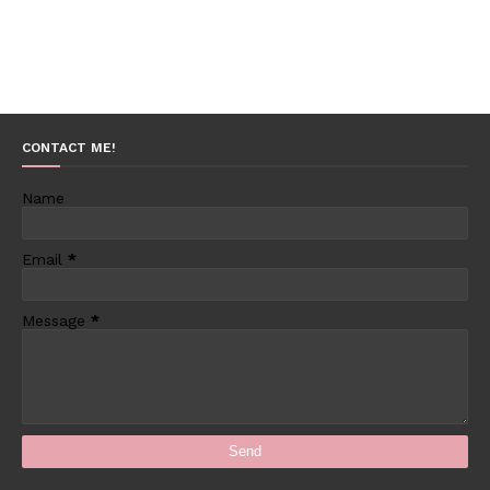
CONTACT ME!
Name
Email
*
Message
*