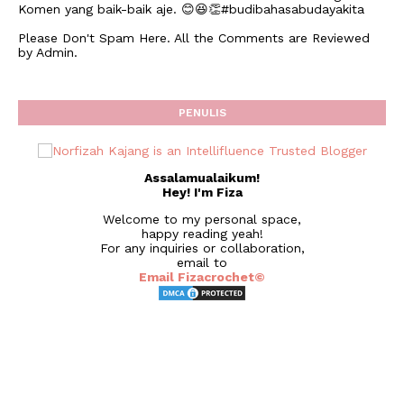
Komen yang baik-baik aje. 😊😆👏#budibahasabudayakita
Please Don't Spam Here. All the Comments are Reviewed
by Admin.
PENULIS
Assalamualaikum!
Hey! I'm Fiza
Welcome to my personal space,
happy reading yeah!
For any inquiries or collaboration,
email to
Email Fizacrochet©