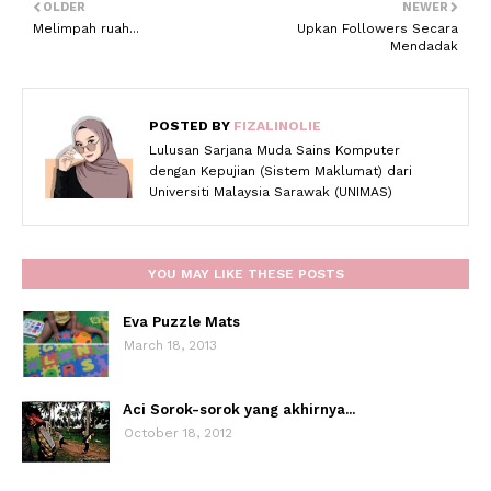
OLDER
NEWER
Melimpah ruah...
Upkan Followers Secara
Mendadak
POSTED BY
FIZALINOLIE
Lulusan Sarjana Muda Sains Komputer
dengan Kepujian (Sistem Maklumat) dari
Universiti Malaysia Sarawak (UNIMAS)
YOU MAY LIKE THESE POSTS
Eva Puzzle Mats
March 18, 2013
Aci Sorok-sorok yang akhirnya...
October 18, 2012