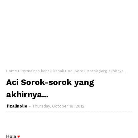
Home
Permainan kanak-kanak
Aci Sorok-sorok yang akhirnya...
Aci Sorok-sorok yang
akhirnya...
fizalinolie
Thursday, October 18, 2012
Hola
♥