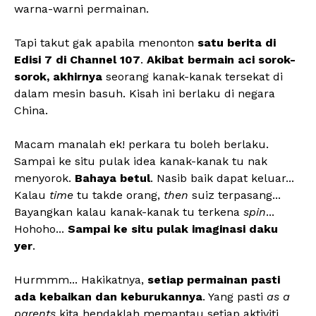
warna-warni permainan.
Tapi takut gak apabila menonton
satu berita di
Edisi 7 di Channel 107
.
Akibat bermain aci sorok-
sorok,
akhirnya
seorang kanak-kanak tersekat di
dalam mesin basuh. Kisah ini berlaku di negara
China.
Macam manalah ek! perkara tu boleh berlaku.
Sampai ke situ pulak idea kanak-kanak tu nak
menyorok.
Bahaya betul
. Nasib baik dapat keluar...
Kalau
time
tu takde orang,
then
suiz terpasang...
Bayangkan kalau kanak-kanak tu terkena
spin
...
Hohoho...
Sampai ke situ pulak imaginasi daku
yer
.
Hurmmm... Hakikatnya,
setiap permainan pasti
ada kebaikan dan keburukannya
. Yang pasti
as a
parents
kita hendaklah memantau setiap aktiviti