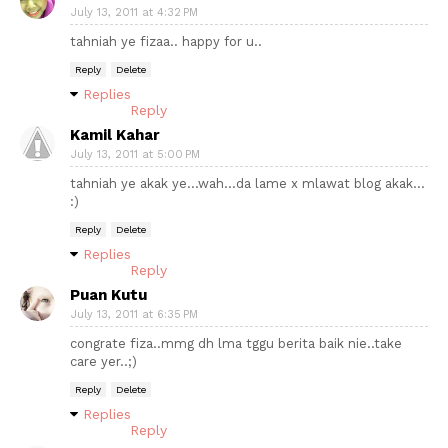
July 13, 2011 at 4:32 PM
tahniah ye fizaa.. happy for u..
Reply
Delete
Replies
Reply
Kamil Kahar
July 13, 2011 at 5:00 PM
tahniah ye akak ye...wah...da lame x mlawat blog akak...
:)
Reply
Delete
Replies
Reply
Puan Kutu
July 13, 2011 at 6:35 PM
congrate fiza..mmg dh lma tggu berita baik nie..take
care yer..;)
Reply
Delete
Replies
Reply