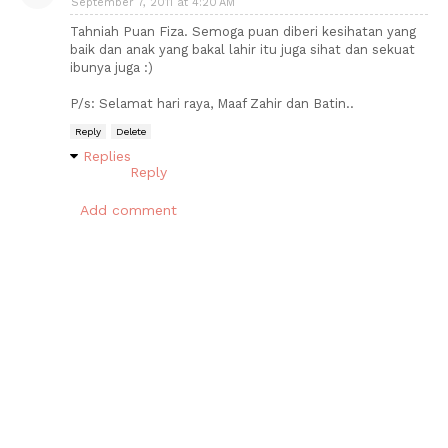
September 7, 2011 at 4:20 AM
Tahniah Puan Fiza. Semoga puan diberi kesihatan yang
baik dan anak yang bakal lahir itu juga sihat dan sekuat
ibunya juga :)
P/s: Selamat hari raya, Maaf Zahir dan Batin..
Reply
Delete
Replies
Reply
Add comment