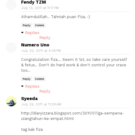
Fendy TZM
July 13, 2011 at 11:17 PM
Alhamdulillah.. Tahniah puan Fiza. :)
Reply
Delete
Replies
Reply
Numero Uno
July 20, 2011 at 4:39 PM
Congratulation fiza... Seem it 1st, so take care yourself
& fetus.. Don't do hard work & don't control your crave
too..
Reply
Delete
Replies
Reply
Syeeda
July 29, 2011 at 11:29 AM
http://diaryizzara.blogspot.com/2011/07/ga-sempena-
ulangtahun-ke-empat.html
tag kak fiza