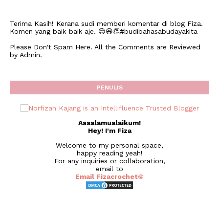
Terima Kasih! Kerana sudi memberi komentar di blog Fiza.
Komen yang baik-baik aje. 😊😆👏#budibahasabudayakita
Please Don't Spam Here. All the Comments are Reviewed
by Admin.
PENULIS
Assalamualaikum!
Hey! I'm Fiza
Welcome to my personal space,
happy reading yeah!
For any inquiries or collaboration,
email to
Email Fizacrochet©