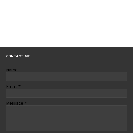
CONTACT ME!
Name
Email
*
Message
*