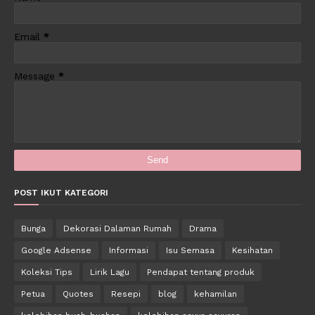
Email
*
Message
*
POST IKUT KATEGORI
Bunga
Dekorasi Dalaman Rumah
Drama
Google Adsense
Informasi
Isu Semasa
Kesihatan
Koleksi Tips
Lirik Lagu
Pendapat tentang produk
Petua
Quotes
Resepi
blog
kehamilan