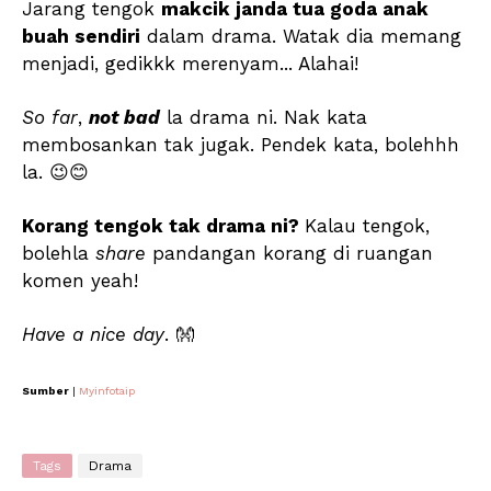
Jarang tengok
makcik janda tua goda anak
buah sendiri
dalam drama. Watak dia memang
menjadi, gedikkk merenyam... Alahai!
So far
,
not bad
la drama ni. Nak kata
membosankan tak jugak. Pendek kata, bolehhh
la. 😉😊
Korang tengok tak drama ni?
Kalau tengok,
bolehla
share
pandangan korang di ruangan
komen yeah!
Have a nice day
. 👐
Sumber
|
Myinfotaip
Tags
Drama