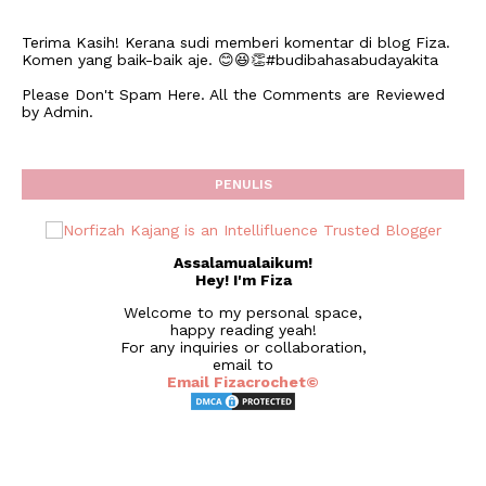
Terima Kasih! Kerana sudi memberi komentar di blog Fiza.
Komen yang baik-baik aje. 😊😆👏#budibahasabudayakita
Please Don't Spam Here. All the Comments are Reviewed
by Admin.
PENULIS
Assalamualaikum!
Hey! I'm Fiza
Welcome to my personal space,
happy reading yeah!
For any inquiries or collaboration,
email to
Email Fizacrochet©