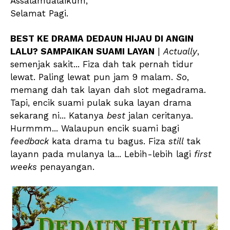
Assalamualaikum,
Selamat Pagi.
BEST KE DRAMA DEDAUN HIJAU DI ANGIN
LALU? SAMPAIKAN SUAMI LAYAN
|
Actually
,
semenjak sakit... Fiza dah tak pernah tidur
lewat. Paling lewat pun jam 9 malam.
So
,
memang dah tak layan dah slot megadrama.
Tapi, encik suami pulak suka layan drama
sekarang ni... Katanya
best
jalan ceritanya.
Hurmmm... Walaupun encik suami bagi
feedback
kata drama tu bagus. Fiza
still
tak
layann pada mulanya la... Lebih-lebih lagi
first
weeks
penayangan.