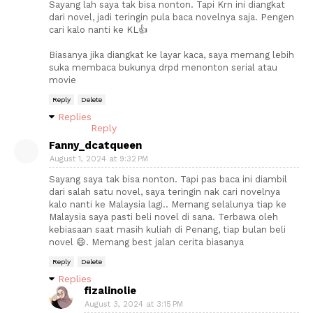
Sayang lah saya tak bisa nonton. Tapi Krn ini diangkat
dari novel, jadi teringin pula baca novelnya saja. Pengen
cari kalo nanti ke KL👍
Biasanya jika diangkat ke layar kaca, saya memang lebih
suka membaca bukunya drpd menonton serial atau
movie
Reply
Delete
Replies
Reply
Fanny_dcatqueen
August 1, 2024 at 9:32 PM
Sayang saya tak bisa nonton. Tapi pas baca ini diambil
dari salah satu novel, saya teringin nak cari novelnya
kalo nanti ke Malaysia lagi.. Memang selalunya tiap ke
Malaysia saya pasti beli novel di sana. Terbawa oleh
kebiasaan saat masih kuliah di Penang, tiap bulan beli
novel 😄. Memang best jalan cerita biasanya
Reply
Delete
Replies
fizalinolie
August 3, 2024 at 3:15 PM