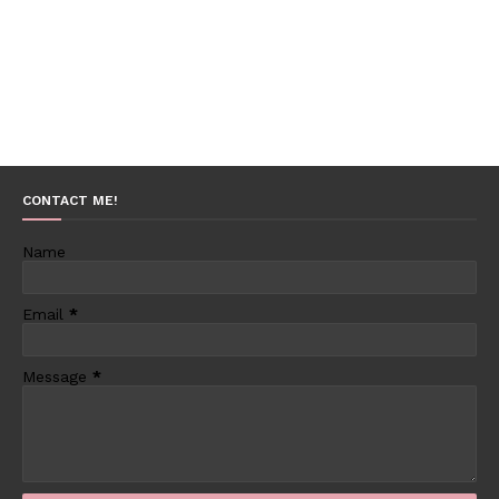
CONTACT ME!
Name
Email
*
Message
*