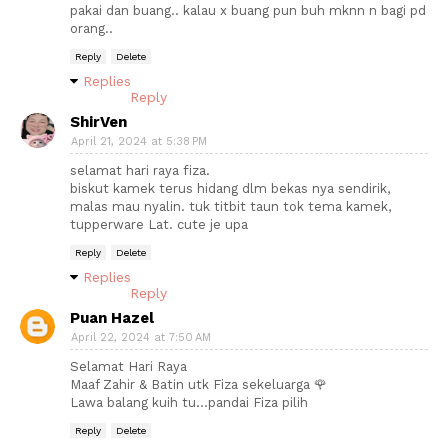
pakai dan buang.. kalau x buang pun buh mknn n bagi pd
orang..
Reply
Delete
Replies
Reply
ShirVen
April 21, 2024 at 5:38 PM
selamat hari raya fiza.
biskut kamek terus hidang dlm bekas nya sendirik,
malas mau nyalin. tuk titbit taun tok tema kamek,
tupperware Lat. cute je upa
Reply
Delete
Replies
Reply
Puan Hazel
April 22, 2024 at 7:50 AM
Selamat Hari Raya
Maaf Zahir & Batin utk Fiza sekeluarga 🌹
Lawa balang kuih tu...pandai Fiza pilih
Reply
Delete