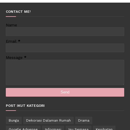
CONTACT ME!
Name
Email
*
Message
*
POST IKUT KATEGORI
Bunga
Dekorasi Dalaman Rumah
Drama
Google Adsense
Informasi
Isu Semasa
Kesihatan