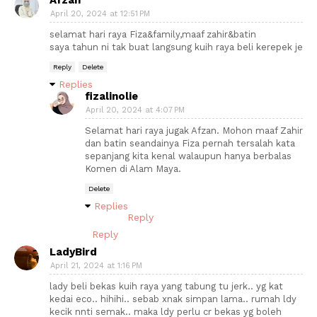
April 20, 2024 at 12:51 PM
selamat hari raya Fiza&family,maaf zahir&batin
saya tahun ni tak buat langsung kuih raya beli kerepek je
Reply
Delete
Replies
fizalinolie
April 20, 2024 at 4:07 PM
Selamat hari raya jugak Afzan. Mohon maaf Zahir
dan batin seandainya Fiza pernah tersalah kata
sepanjang kita kenal walaupun hanya berbalas
Komen di Alam Maya.
Delete
Replies
Reply
Reply
LadyBird
April 21, 2024 at 1:16 PM
lady beli bekas kuih raya yang tabung tu jerk.. yg kat
kedai eco.. hihihi.. sebab xnak simpan lama.. rumah ldy
kecik nnti semak.. maka ldy perlu cr bekas yg boleh