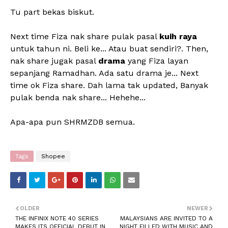
Tu part bekas biskut.
Next time Fiza nak share pulak pasal
kuih raya
untuk tahun ni. Beli ke... Atau buat sendiri?. Then,
nak share jugak pasal
drama
yang Fiza layan
sepanjang Ramadhan. Ada satu drama je... Next
time ok Fiza share. Dah lama tak updated, Banyak
pulak benda nak share... Hehehe...
Apa-apa pun SHRMZDB semua.
Tags
Shopee
OLDER
NEWER
THE INFINIX NOTE 40 SERIES
MALAYSIANS ARE INVITED TO A
MAKES ITS OFFICIAL DEBUT IN
NIGHT FILLED WITH MUSIC AND