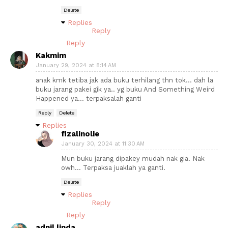
Delete
Replies
Reply
Reply
Kakmim
January 29, 2024 at 8:14 AM
anak kmk tetiba jak ada buku terhilang thn tok... dah la
buku jarang pakei gik ya.. yg buku And Something Weird
Happened ya... terpaksalah ganti
Reply
Delete
Replies
fizalinolie
January 30, 2024 at 11:30 AM
Mun buku jarang dipakey mudah nak gia. Nak
owh... Terpaksa juaklah ya ganti.
Delete
Replies
Reply
Reply
adnil linda