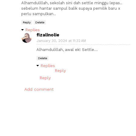
Alhamdulillah, sekolah sini dah settle minggu lepas..
sebelum hantar sampul balik supaya pemilik baru x
perlu sampulkan..
Reply
Delete
Replies
fizalinolie
January 30, 2024 at 11:32 AM
Alhamdulillah, awal ek! Settle...
Delete
Replies
Reply
Reply
Add comment