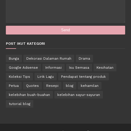
POST IKUT KATEGORI
Bunga
Dekorasi Dalaman Rumah
Drama
Google Adsense
Informasi
Isu Semasa
Kesihatan
Koleksi Tips
Lirik Lagu
Pendapat tentang produk
Petua
Quotes
Resepi
blog
kehamilan
kelebihan buah-buahan
kelebihan sayur-sayuran
tutorial blog