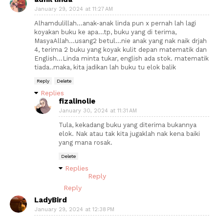
January 29, 2024 at 11:27 AM
Alhamdulillah...anak-anak linda pun x pernah lah lagi
koyakan buku ke apa...tp, buku yang di terima,
MasyaAllah...usang2 betul...nie anak yang nak naik drjah
4, terima 2 buku yang koyak kulit depan matematik dan
English...Linda minta tukar, english ada stok. matematik
tiada..maka, kita jadikan lah buku tu elok balik
Reply
Delete
Replies
fizalinolie
January 30, 2024 at 11:31 AM
Tula, kekadang buku yang diterima bukannya
elok. Nak atau tak kita jugaklah nak kena baiki
yang mana rosak.
Delete
Replies
Reply
Reply
LadyBird
January 29, 2024 at 12:38 PM