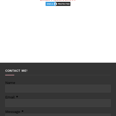
CONTACT ME!
Name
Email
*
Message
*