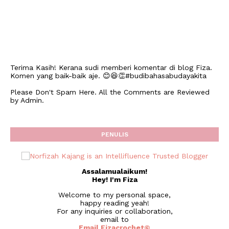
Terima Kasih! Kerana sudi memberi komentar di blog Fiza.
Komen yang baik-baik aje. 😊😆👏#budibahasabudayakita
Please Don't Spam Here. All the Comments are Reviewed
by Admin.
PENULIS
Assalamualaikum!
Hey! I'm Fiza
Welcome to my personal space,
happy reading yeah!
For any inquiries or collaboration,
email to
Email Fizacrochet©