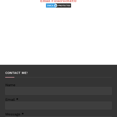
Email Fizacrochet©
CONTACT ME!
Name
Email
*
Message
*