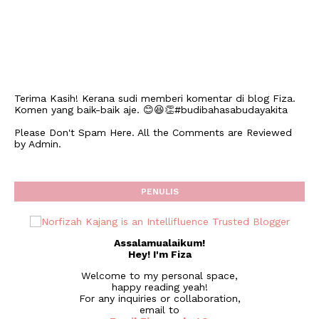
Terima Kasih! Kerana sudi memberi komentar di blog Fiza.
Komen yang baik-baik aje. 😊😆👏#budibahasabudayakita
Please Don't Spam Here. All the Comments are Reviewed
by Admin.
PENULIS
Assalamualaikum!
Hey! I'm Fiza
Welcome to my personal space,
happy reading yeah!
For any inquiries or collaboration,
email to