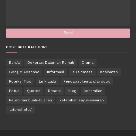
POST IKUT KATEGORI
Bunga
Dekorasi Dalaman Rumah
Drama
Google Adsense
Informasi
Isu Semasa
Kesihatan
Koleksi Tips
Lirik Lagu
Pendapat tentang produk
Petua
Quotes
Resepi
blog
kehamilan
kelebihan buah-buahan
kelebihan sayur-sayuran
tutorial blog