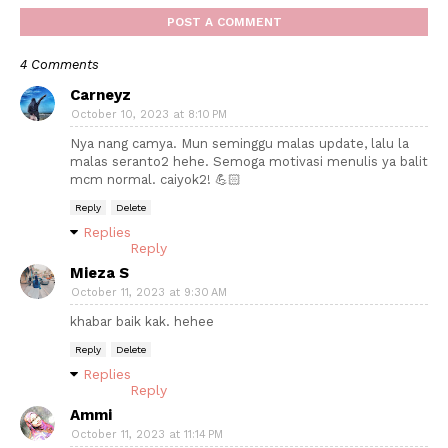
POST A COMMENT
4 Comments
Carneyz
October 10, 2023 at 8:10 PM
Nya nang camya. Mun seminggu malas update, lalu la
malas seranto2 hehe. Semoga motivasi menulis ya balit
mcm normal. caiyok2! 💪🏻
Reply
Delete
Replies
Reply
Mieza S
October 11, 2023 at 9:30 AM
khabar baik kak. hehee
Reply
Delete
Replies
Reply
Ammi
October 11, 2023 at 11:14 PM