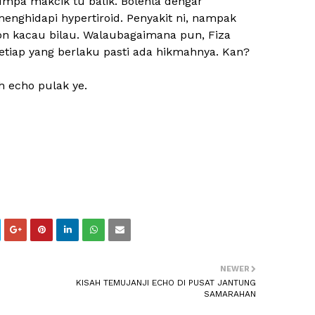
pa makcik tu balik. Bolehla dengar
enghidapi hypertiroid. Penyakit ni, nampak
on kacau bilau. Walaubagaimana pun, Fiza
etiap yang berlaku pasti ada hikmahnya. Kan?
h echo pulak ye.
NEWER
KISAH TEMUJANJI ECHO DI PUSAT JANTUNG
SAMARAHAN