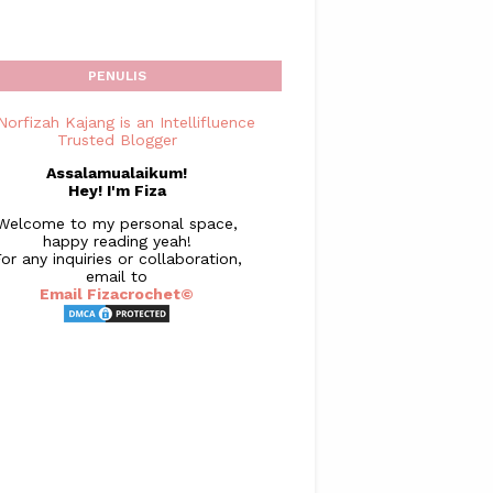
PENULIS
Assalamualaikum!
Hey! I'm Fiza
Welcome to my personal space,
happy reading yeah!
or any inquiries or collaboration,
email to
Email Fizacrochet©