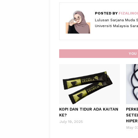
POSTED BY
FIZALINO
Lulusan Sarjana Muda 
Universiti Malaysia Sa
YOU 
KOPI DAN TIDUR ADA KAITAN
PERK
KE?
SETE
HIPER
July 19, 2025
May 0