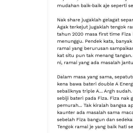
mudahan baik-baik aje seperti s
Nak share jugaklah gelagat sepa
Agak terkejut jugaklah tengok ra
tahun 2020 masa first time Fiza b
menunggu. Pendek kata, banyak r
ramai yang berurusan sampaikan
kat situ pun tak menang tangan
ni, ramai yang ada masalah jant
Dalam masa yang sama, sepatutny
kena bawa bateri double A Energi
sebaliknya triple A... Argh suda
sebiji bateri pada Fiza. Fiza na
pemurah... Tak kiralah bangsa ap
kaunter ada masalah sama macam
sebelah Fiza bangun dan sedekah
Tengok ramai je yang baik hati 