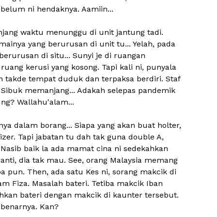
ebelum ni hendaknya. Aamiin...
njang waktu menunggu di unit jantung tadi.
mainya yang berurusan di unit tu... Yelah, pada
erurusan di situ... Sunyi je di ruangan
uang kerusi yang kosong. Tapi kali ni, punyala
 takde tempat duduk dan terpaksa berdiri. Staf
. Sibuk memanjang... Adakah selepas pandemik
ung? Wallahu'alam...
a dalam borang... Siapa yang akan buat holter,
zer. Tapi jabatan tu dah tak guna double A,
h. Nasib baik la ada mamat cina ni sedekahkan
k ganti, dia tak mau. See, orang Malaysia memang
a pun. Then, ada satu Kes ni, sorang makcik di
 Fiza. Masalah bateri. Tetiba makcik Iban
kan bateri dengan makcik di kaunter tersebut.
sebenarnya. Kan?