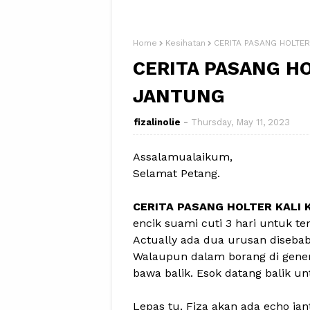
Home
Kesihatan
CERITA PASANG HOLTER
CERITA PASANG HO
JANTUNG
fizalinolie
Thursday, May 11, 2023
Assalamualaikum,
Selamat Petang.
CERITA PASANG HOLTER KALI 
encik suami cuti 3 hari untuk 
Actually ada dua urusan diseb
Walaupun dalam borang di gener
bawa balik. Esok datang balik u
Lepas tu, Fiza akan ada echo jan