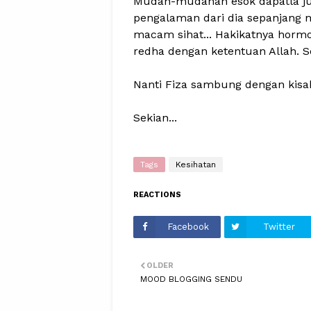
Mudah-mudahan esok dapatla jum
pengalaman dari dia sepanjang m
macam sihat... Hakikatnya horm
redha dengan ketentuan Allah. S
Nanti Fiza sambung dengan kisa
Sekian...
Tags
Kesihatan
REACTIONS
Facebook
Twitter
OLDER
MOOD BLOGGING SENDU