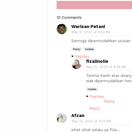
10 Comments
Warisan Petani
May 11, 2023 at 9:52 PM
Semoga dipermudahkan urusan 
Reply
Delete
Replies
fizalinolie
May 12, 2023 at 4:46 AM
Terima Kasih atas doany
wak dipermudahkan hend
Delete
Replies
Reply
Reply
Afzan
May 12, 2023 at 9:55 AM
sihat sihat selalu ye fiza...