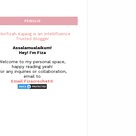
PENULIS
Assalamualaikum!
Hey! I'm Fiza
Welcome to my personal space,
happy reading yeah!
or any inquiries or collaboration,
email to
Email Fizacrochet©