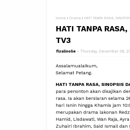
Home
Drama
HATI TANPA RASA, SINOPS
HATI TANPA RASA,
TV3
fizalinolie
Thursday, December 08, 2
Assalamualaikum,
Selamat Petang.
HATI TANPA RASA, SINOPSIS 
para penonton akan disajikan de
rasa. Ia akan bersiaran selama 2
hari Isnin hingga Khamis jam 10:
merupakan drama lakonan Redza R
Hamid, Lisdawati, Wan Raja, Ayra
Zuhairi Ibrahim, Said Ismail dan 