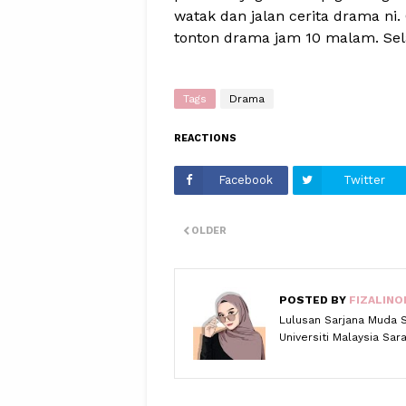
watak dan jalan cerita drama ni. 
tonton drama jam 10 malam. Sela
Tags
Drama
REACTIONS
Facebook
Twitter
OLDER
POSTED BY
FIZALINO
Lulusan Sarjana Muda 
Universiti Malaysia Sa