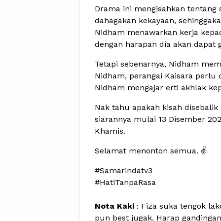
Drama ini mengisahkan tentang 
dahagakan kekayaan, sehinggaka
Nidham menawarkan kerja kepad
dengan harapan dia akan dapat ga
Tetapi sebenarnya, Nidham member
Nidham, perangai Kaisara perlu 
Nidham mengajar erti akhlak ke
Nak tahu apakah kisah disebalik
siarannya mulai 13 Disember 2022
Khamis.
Selamat menonton semua. ✌️
#Samarindatv3
#HatiTanpaRasa
Nota Kaki
: Fiza suka tengok la
pun best jugak. Harap gandinga