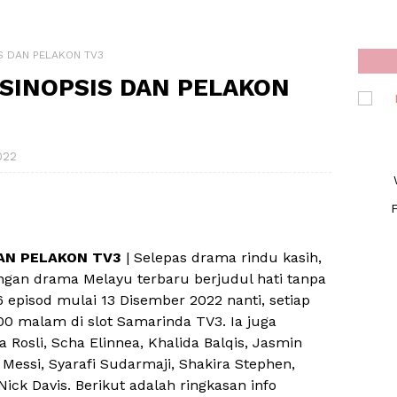
IS DAN PELAKON TV3
 SINOPSIS DAN PELAKON
022
F
DAN PELAKON TV3
| Selepas drama rindu kasih,
ngan drama Melayu terbaru berjudul hati tanpa
6 episod mulai 13 Disember 2022 nanti, setiap
00 malam di slot Samarinda TV3. Ia juga
osli, Scha Elinnea, Khalida Balqis, Jasmin
 Messi, Syarafi Sudarmaji, Shakira Stephen,
Nick Davis. Berikut adalah ringkasan info