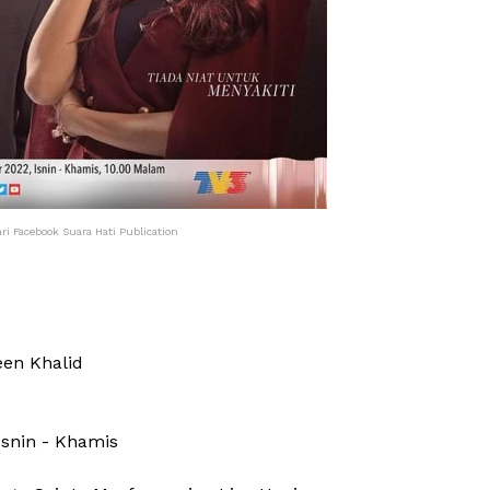
i Facebook Suara Hati Publication
een Khalid
Isnin - Khamis