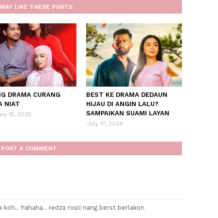
MAY LIKE THESE POSTS
NG DRAMA CURANG
BEST KE DRAMA DEDAUN
A NIAT
HIJAU DI ANGIN LALU?
SAMPAIKAN SUAMI LAYAN
ry 15, 2025
July 17, 2024
POST A COMMENT
koh.. hahaha.. redza rosli nang berst berlakon