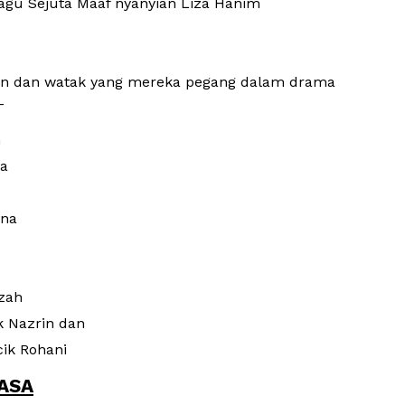
agu Sejuta Maaf nyanyian Liza Hanim
kon dan watak yang mereka pegang dalam drama
-
m
ra
ina
ezah
k Nazrin dan
ik Rohani
RASA