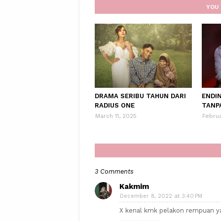
YOU 
DRAMA SERIBU TAHUN DARI
ENDI
RADIUS ONE
TANP
March 11, 2025
Februa
3 Comments
Kakmim
December 8, 2022 at 3:40 PM
X kenal kmk pelakon rempuan ya 