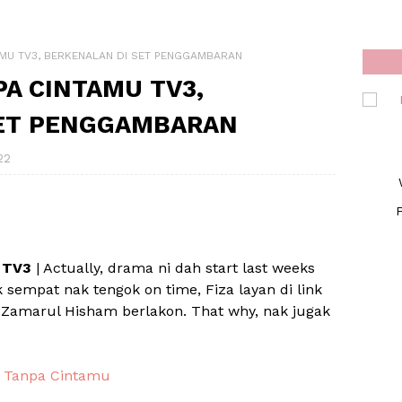
TAMU TV3, BERKENALAN DI SET PENGGAMBARAN
PA CINTAMU TV3,
SET PENGGAMBARAN
22
F
 TV3
| Actually, drama ni dah start last weeks
k sempat nak tengok on time, Fiza layan di link
k Zamarul Hisham berlakon. That why, nak jugak
u Tanpa Cintamu