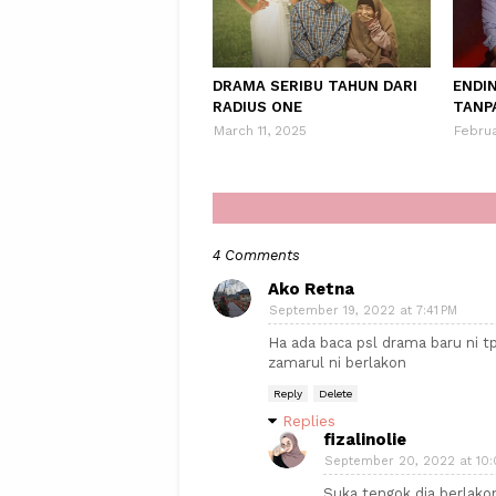
DRAMA SERIBU TAHUN DARI
ENDI
RADIUS ONE
TANP
March 11, 2025
Februa
4 Comments
Ako Retna
September 19, 2022 at 7:41 PM
Ha ada baca psl drama baru ni t
zamarul ni berlakon
Reply
Delete
Replies
fizalinolie
September 20, 2022 at 10:
Suka tengok dia berlakon