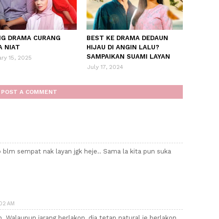
NG DRAMA CURANG
BEST KE DRAMA DEDAUN
A NIAT
HIJAU DI ANGIN LALU?
SAMPAIKAN SUAMI LAYAN
ry 15, 2025
July 17, 2024
POST A COMMENT
p blm sempat nak layan jgk heje.. Sama la kita pun suka
02 AM
. Walaupun jarang berlakon, dia tetap natural je berlakon.