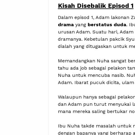
Kisah Disebalik Episod 1
Dalam episod 1, Adam lakonan 
drama
yang
berstatus duda
. I
urusan Adam. Suatu hari, Adam
dramanya. Kebetulan pakcik Syur
dialah yang ditugaskan untuk m
Memandangkan Nuha sangat berm
tahu ada job sebagai pelakon tam
Nuha untuk mencuba nasib. Nu
Adam. Ibarat pucuk dicita, ula
Walaupun hanya sebagai pelakon
dan Adam pun turut menyukai la
mana mereka saling bertukar no
Ibu Nuha takde masalah untuk 
dengan bapanya yang berharap 