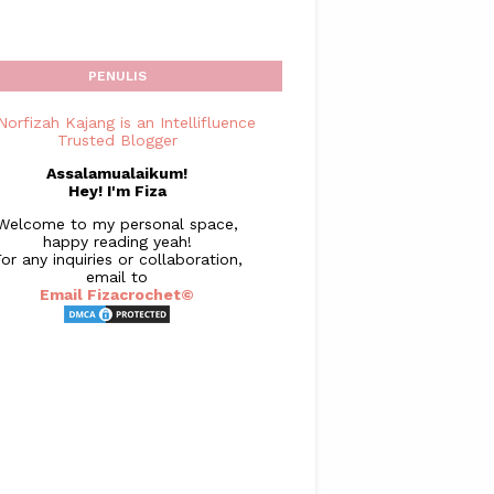
PENULIS
Assalamualaikum!
Hey! I'm Fiza
Welcome to my personal space,
happy reading yeah!
or any inquiries or collaboration,
email to
Email Fizacrochet©