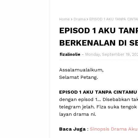
Home
Drama
EPISOD 1 AKU TANPA CIN
EPISOD 1 AKU TAN
BERKENALAN DI 
fizalinolie
Monday, September 19, 20
Assalamualaikum,
Selamat Petang.
EPISOD 1 AKU TANPA CINTAMU
dengan episod 1... Disebabkan ta
telegram jelah. Fiza suka tengo
layan drama ni.
Baca Juga
:
Sinopsis Drama Ak