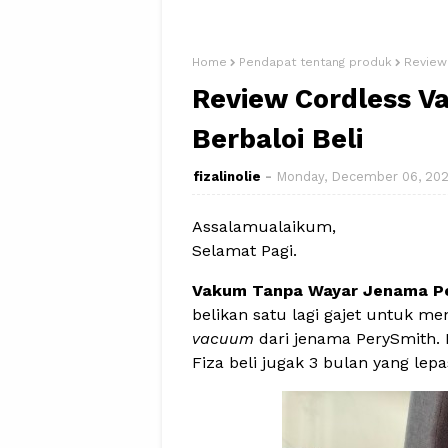
Home
Pendapat tentang produk
Review
Review Cordless 
Berbaloi Beli
fizalinolie
Monday, December 06, 202
Assalamualaikum,
Selamat Pagi.
Vakum Tanpa Wayar Jenama P
belikan satu lagi gajet untuk me
vacuum
dari jenama PerySmith. 
Fiza beli jugak 3 bulan yang lepa