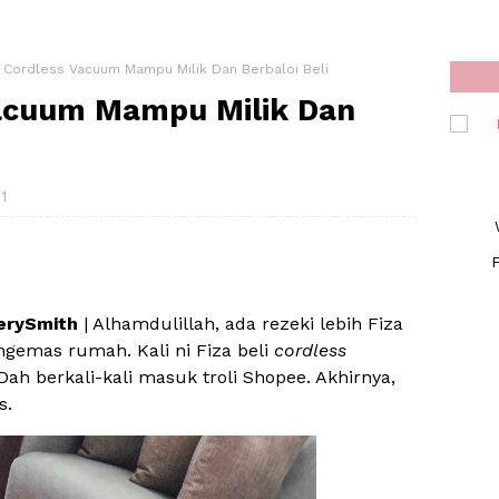
 Cordless Vacuum Mampu Milik Dan Berbaloi Beli
Vacuum Mampu Milik Dan
1
F
erySmith
| Alhamdulillah, ada rezeki lebih Fiza
ngemas rumah. Kali ni Fiza beli
cordless
Dah berkali-kali masuk troli Shopee. Akhirnya,
s.