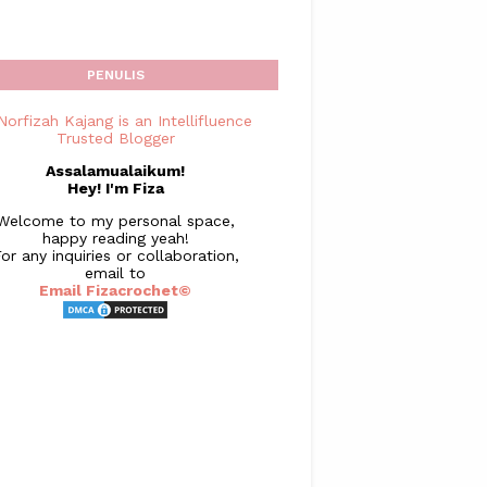
PENULIS
Assalamualaikum!
Hey! I'm Fiza
Welcome to my personal space,
happy reading yeah!
or any inquiries or collaboration,
email to
Email Fizacrochet©