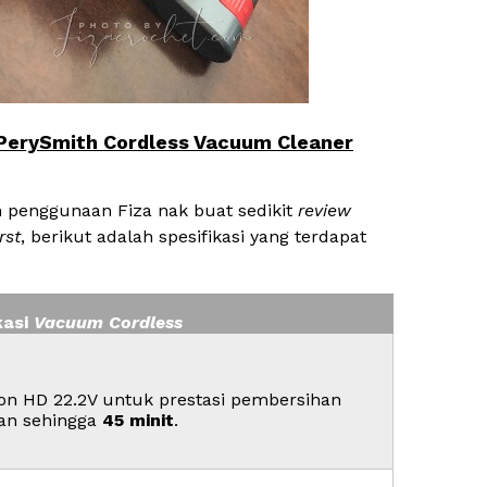
 PerySmith Cordless Vacuum Cleaner
an penggunaan Fiza nak buat sedikit
review
rst
, berikut adalah spesifikasi yang terdapat
kasi
Vacuum Cordless
Ion HD 22.2V untuk prestasi pembersihan
an sehingga
45 minit
.