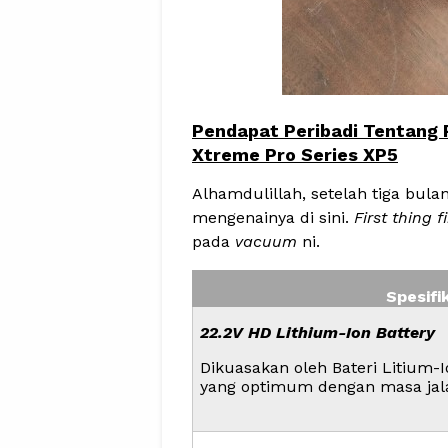
Pendapat Peribadi Tentang
Xtreme Pro Series XP5
Alhamdulillah, setelah tiga bul
mengenainya di sini.
First thing fi
pada
vacuum
ni.
Spesifi
22.2V HD Lithium-Ion Battery
Dikuasakan oleh Bateri Litium-
yang optimum dengan masa jal