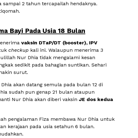
 sampai 2 tahun tercapailah hendaknya.
tiqomah.
ma Bayi Pada Usia 18 Bulan
 menerima
vaksin DTaP/DT (booster), IPV
tuk
checkup
kali ini. Walaupun menerima 3
ulillah Nur Dhia tidak mengalami kesan
kak sedikit pada bahagian suntikan. Sehari
makin surut.
 Dhia akan datang semula pada bulan 12 di
ia sudah pun genap 21 bulan ataupun
nanti Nur Dhia akan diberi vaksin
JE dos kedua
kisah pengalaman Fiza membawa Nur Dhia untuk
atan kerajaan pada usia setahun 6 bulan.
mudahkan.