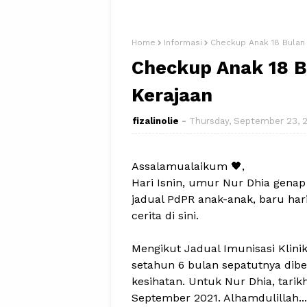
Home
Informasi
Checkup Anak 18 Bulan 
Checkup Anak 18 Bu
Kerajaan
fizalinolie
Thursday, September 23, 
Assalamualaikum 🖤,
Hari Isnin, umur Nur Dhia genap
jadual PdPR anak-anak, baru har
cerita di sini.
Mengikut Jadual Imunisasi Klinik
setahun 6 bulan sepatutnya dibe
kesihatan. Untuk Nur Dhia, tari
September 2021. Alhamdulillah...