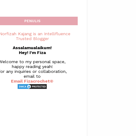
PENULIS
Assalamualaikum!
Hey! I'm Fiza
Welcome to my personal space,
happy reading yeah!
or any inquiries or collaboration,
email to
Email Fizacrochet©