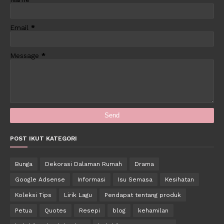
Email
*
Message
*
POST IKUT KATEGORI
Bunga
Dekorasi Dalaman Rumah
Drama
Google Adsense
Informasi
Isu Semasa
Kesihatan
Koleksi Tips
Lirik Lagu
Pendapat tentang produk
Petua
Quotes
Resepi
blog
kehamilan