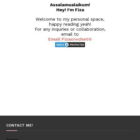
Assalamualaikum!
Hey! I'm Fiza
Welcome to my personal space,
happy reading yeah!
For any inquiries or collaboration,
email to
Email Fizacrochet©
CONTACT ME!
Name