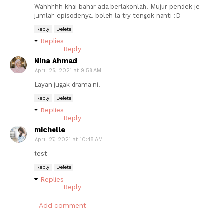
Wahhhhh khai bahar ada berlakonlah! Mujur pendek je
jumlah episodenya, boleh la try tengok nanti :D
Reply
Delete
Replies
Reply
Nina Ahmad
April 25, 2021 at 9:58 AM
Layan jugak drama ni.
Reply
Delete
Replies
Reply
michelle
April 27, 2021 at 10:48 AM
test
Reply
Delete
Replies
Reply
Add comment