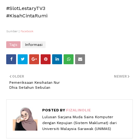
#SlotLestaryTV3
#KisahCintaRumi
Sumber |
Facebook
Tags
Informasi
OLDER
NEWER
Pemeriksaan Kesihatan Nur
Dhia Setahun Sebulan
POSTED BY
FIZALINOLIE
Lulusan Sarjana Muda Sains Komputer
dengan Kepujian (Sistem Maklumat) dari
Universiti Malaysia Sarawak (UNIMAS)